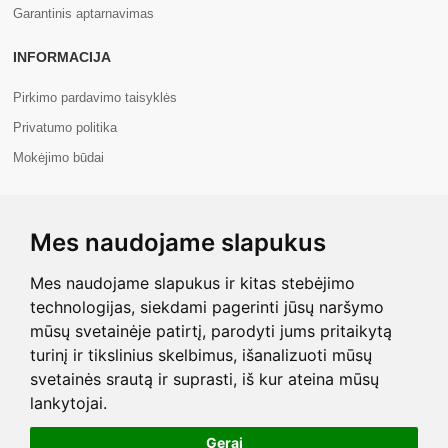
Garantinis aptarnavimas
INFORMACIJA
Pirkimo pardavimo taisyklės
Privatumo politika
Mokėjimo būdai
APIE MUS
Mes naudojame slapukus
Apie mus
Kontaktai
Mes naudojame slapukus ir kitas stebėjimo
technologijas, siekdami pagerinti jūsų naršymo
mūsų svetainėje patirtį, parodyti jums pritaikytą
turinį ir tikslinius skelbimus, išanalizuoti mūsų
svetainės srautą ir suprasti, iš kur ateina mūsų
Copyright © 2026 Com+. Visos teisės saugomos.
lankytojai.
Gerai