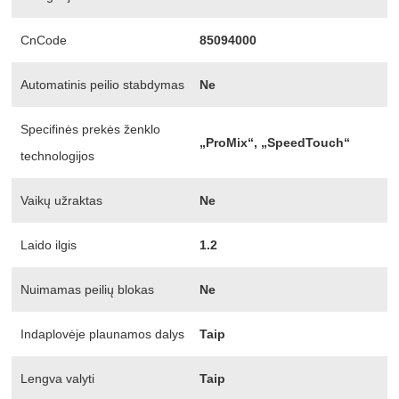
CnCode
85094000
Automatinis peilio stabdymas
Ne
Specifinės prekės ženklo
„ProMix“, „SpeedTouch“
technologijos
Vaikų užraktas
Ne
Laido ilgis
1.2
Nuimamas peilių blokas
Ne
Indaplovėje plaunamos dalys
Taip
Lengva valyti
Taip