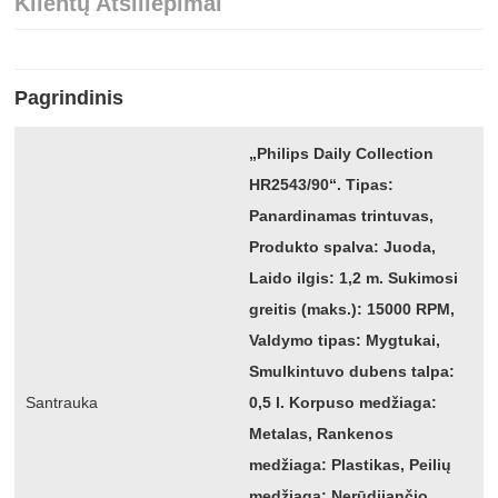
Klientų Atsiliepimai
Pagrindinis
„Philips Daily Collection
HR2543/90“. Tipas:
Panardinamas trintuvas,
Produkto spalva: Juoda,
Laido ilgis: 1,2 m. Sukimosi
greitis (maks.): 15000 RPM,
Valdymo tipas: Mygtukai,
Smulkintuvo dubens talpa:
Santrauka
0,5 l. Korpuso medžiaga:
Metalas, Rankenos
medžiaga: Plastikas, Peilių
medžiaga: Nerūdijančio