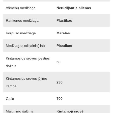
Ašmenų medžiaga
Nerūdijantis plienas
Rankenos medžiaga
Plastikas
Korpuso medžiaga
Metalas
Medžiagos stiklainis(-iai)
Plastikas
Kintamosios srovės įvesties
50
dažnis
Kintamosios srovės įėjimo
230
įtampa
Galia
700
Maitinimo šaltinis
Kintamoji srovė