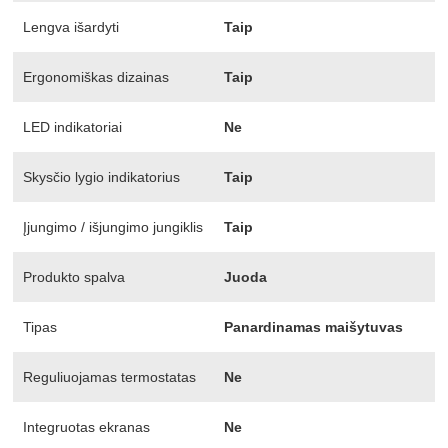
Lengva išardyti
Taip
Ergonomiškas dizainas
Taip
LED indikatoriai
Ne
Skysčio lygio indikatorius
Taip
Įjungimo / išjungimo jungiklis
Taip
Produkto spalva
Juoda
Tipas
Panardinamas maišytuvas
Reguliuojamas termostatas
Ne
Integruotas ekranas
Ne