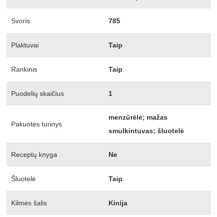
Svoris
785
Plaktuvai
Taip
Rankinis
Taip
Puodelių skaičius
1
menzūrėlė; mažas
Pakuotės turinys
smulkintuvas; šluotelė
Receptų knyga
Ne
Šluotelė
Taip
Kilmės šalis
Kinija