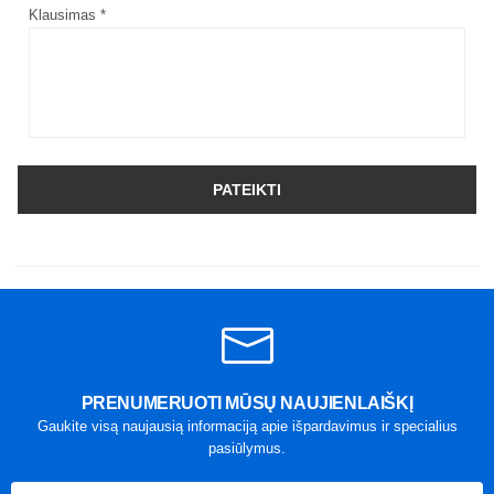
Klausimas *
PATEIKTI
PRENUMERUOTI MŪSŲ NAUJIENLAIŠKĮ
Gaukite visą naujausią informaciją apie išpardavimus ir specialius
pasiūlymus.