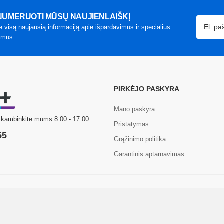
UMERUOTI MŪSŲ NAUJIENLAIŠKĮ
e visą naujausią informaciją apie išpardavimus ir specialius
ymus.
PIRKĖJO PASKYRA
Mano paskyra
Skambinkite mums 8:00 - 17:00
Pristatymas
55
Grąžinimo politika
Garantinis aptarnavimas
 Com+. Visos teisės saugomos.