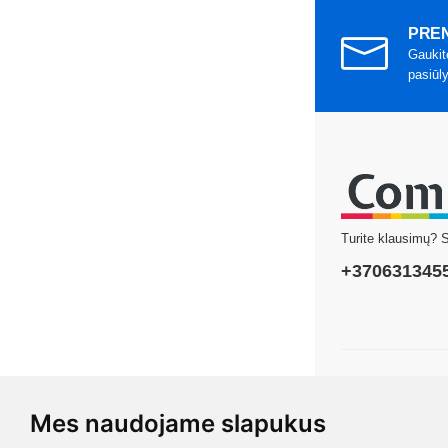
PREN
Gaukit
pasiūl
Turite klausimų? 
+370631345
Copyright © 2026
Mes naudojame slapukus