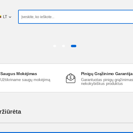
LT
Saugus Mokėjimas
Pinigų Grąžinimo Garantija
Užtikriname saugų mokėjimą
Garantuotas pinigų grąžinima
nekokybiškus produktus
ržiūrėta