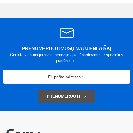
PRENUMERUOTI MŪSŲ NAUJIENLAIŠKĮ
Gaukite visą naujausią informaciją apie išpardavimus ir specialius
pasiūlymus.
PRENUMERUOTI