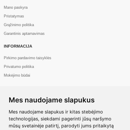
Mano paskyra
Pristatymas
Grąžinimo politika
Garantinis aptarnavimas
INFORMACIJA
Pirkimo pardavimo taisyklės
Privatumo politika
Mokėjimo būdai
APIE MUS
Mes naudojame slapukus
Apie mus
Kontaktai
Mes naudojame slapukus ir kitas stebėjimo
technologijas, siekdami pagerinti jūsų naršymo
mūsų svetainėje patirtį, parodyti jums pritaikytą