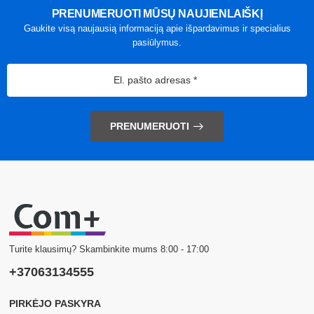
PRENUMERUOTI MŪSŲ NAUJIENLAIŠKĮ
Gaukite visą naujausią informaciją apie išpardavimus ir specialius
pasiūlymus.
PRENUMERUOTI
Turite klausimų? Skambinkite mums 8:00 - 17:00
+37063134555
PIRKĖJO PASKYRA