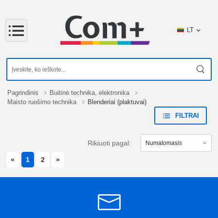
LT
Pagrindinis
Buitinė technika, elektronika
Maisto ruošimo technika
Blenderiai (plaktuvai)
FILTRAI
Rikiuoti pagal:
PREVIOUS
NEXT
«
1
2
»