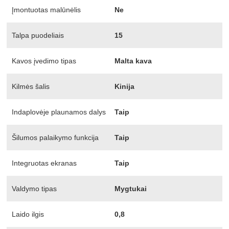
Įmontuotas malūnėlis
Ne
Talpa puodeliais
15
Kavos įvedimo tipas
Malta kava
Kilmės šalis
Kinija
Indaplovėje plaunamos dalys
Taip
Šilumos palaikymo funkcija
Taip
Integruotas ekranas
Taip
Valdymo tipas
Mygtukai
Laido ilgis
0,8