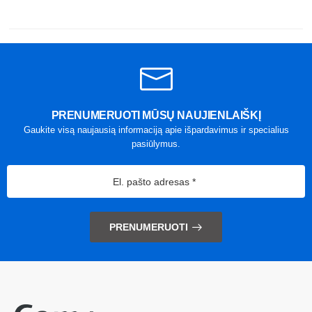
PRENUMERUOTI MŪSŲ NAUJIENLAIŠKĮ
Gaukite visą naujausią informaciją apie išpardavimus ir specialius
pasiūlymus.
PRENUMERUOTI