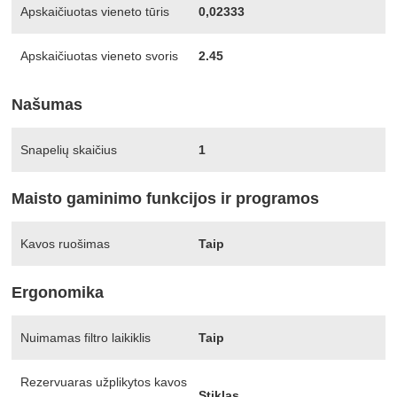
Apskaičiuotas vieneto tūris
0,02333
Apskaičiuotas vieneto svoris
2.45
Našumas
Snapelių skaičius
1
Maisto gaminimo funkcijos ir programos
Kavos ruošimas
Taip
Ergonomika
Nuimamas filtro laikiklis
Taip
Rezervuaras užplikytos kavos
Stiklas