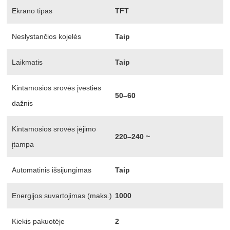
Ekrano tipas
TFT
Neslystančios kojelės
Taip
Laikmatis
Taip
Kintamosios srovės įvesties
50–60
dažnis
Kintamosios srovės įėjimo
220–240 ~
įtampa
Automatinis išsijungimas
Taip
Energijos suvartojimas (maks.)
1000
Kiekis pakuotėje
2