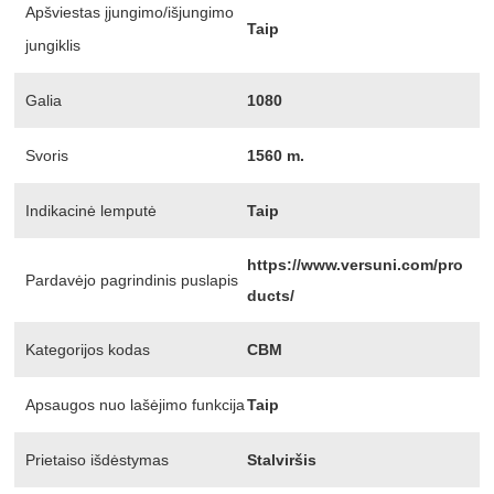
Apšviestas įjungimo/išjungimo
Taip
jungiklis
Galia
1080
Svoris
1560 m.
Indikacinė lemputė
Taip
https://www.versuni.com/pro
Pardavėjo pagrindinis puslapis
ducts/
Kategorijos kodas
CBM
Apsaugos nuo lašėjimo funkcija
Taip
Prietaiso išdėstymas
Stalviršis