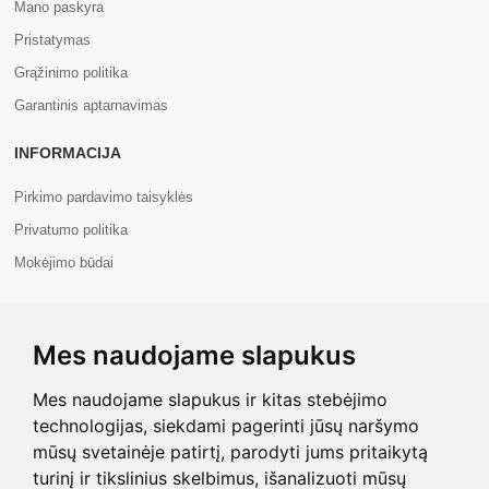
Mano paskyra
Pristatymas
Grąžinimo politika
Garantinis aptarnavimas
INFORMACIJA
Pirkimo pardavimo taisyklės
Privatumo politika
Mokėjimo būdai
APIE MUS
Mes naudojame slapukus
Apie mus
Kontaktai
Mes naudojame slapukus ir kitas stebėjimo
technologijas, siekdami pagerinti jūsų naršymo
mūsų svetainėje patirtį, parodyti jums pritaikytą
turinį ir tikslinius skelbimus, išanalizuoti mūsų