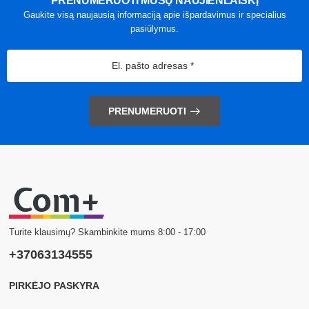
PRENUMERUOTI MŪSŲ NAUJIENLAIŠKĮ
Gaukite visą naujausią informaciją apie išpardavimus ir specialius
pasiūlymus.
PRENUMERUOTI
Turite klausimų? Skambinkite mums 8:00 - 17:00
+37063134555
PIRKĖJO PASKYRA