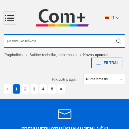
LT
Pagrindinis
Buitinė technika, elektronika
Kavos aparatai
FILTRAI
Rikiuoti pagal:
PREVIOUS
NEXT
«
1
2
3
4
5
»