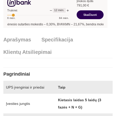
Įmokos dydis
791,00
€
−
+
12
mėn.
Trukmė:
Skaičiuoti
6
mėn.
84
mėn.
ėnesio sutarties mokestis –
0,30
%, BVKKMN –
21,67
%, bendra mokėtina suma –
Aprašymas
Specifikacija
Klientų Atsiliepimai
Pagrindiniai
UPS įrenginiai ir priedai
Taip
Kietasis laidas 5 laidų (3
Įvesties jungtis
fazės + N + G)