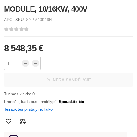
MODULE, 10/16KW, 400V
APC
SKU:
SYPM10K16H
8 548,35 €
NĖRA SANDĖLYJE
Turimas kiekis: 0
Pranešti, kada bus sandėlyje?
Spauskite čia
Teiraukitės pristatymo laiko