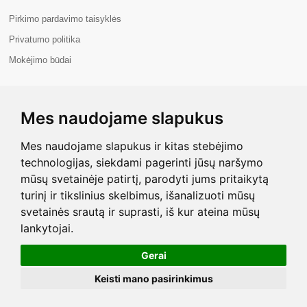
Pirkimo pardavimo taisyklės
Privatumo politika
Mokėjimo būdai
APIE MUS
Mes naudojame slapukus
Apie mus
Kontaktai
Mes naudojame slapukus ir kitas stebėjimo
technologijas, siekdami pagerinti jūsų naršymo
mūsų svetainėje patirtį, parodyti jums pritaikytą
turinį ir tikslinius skelbimus, išanalizuoti mūsų
svetainės srautą ir suprasti, iš kur ateina mūsų
Copyright © 2026 Com+. Visos teisės saugomos.
lankytojai.
Gerai
Keisti mano pasirinkimus
Mano paskyra
Krepšelis
PAGRINDINIS