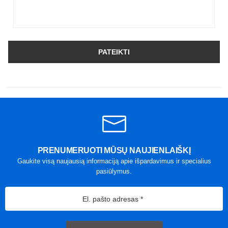
PATEIKTI
PRENUMERUOTI MŪSŲ NAUJIENLAIŠKĮ
Gaukite visą naujausią informaciją apie išpardavimus ir specialius
pasiūlymus.