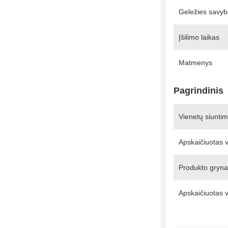
Geležies savy
Įšilimo laikas
Matmenys
Pagrindinis
Vienetų siunti
Apskaičiuotas v
Produkto grynas
Apskaičiuotas v