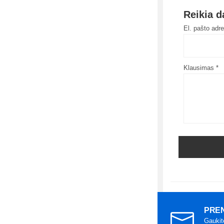
Reikia 
El. pašto adr
Klausimas *
PREN
Gaukit