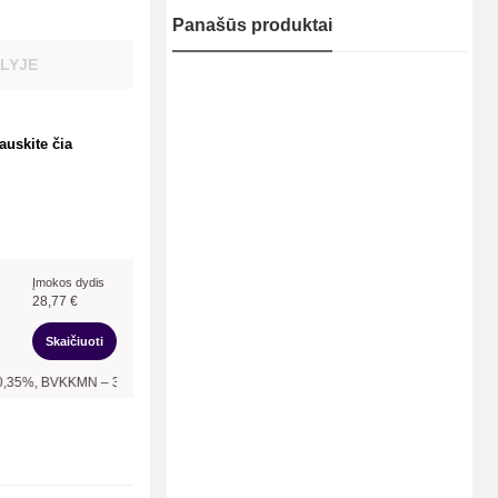
Panašūs produktai
LYJE
auskite čia
Įmokos dydis
28,77
€
Skaičiuoti
VKKMN –
30,27
%, bendra mokėtina suma –
345,24
€, mėnesio įmoka –
28,77
€.