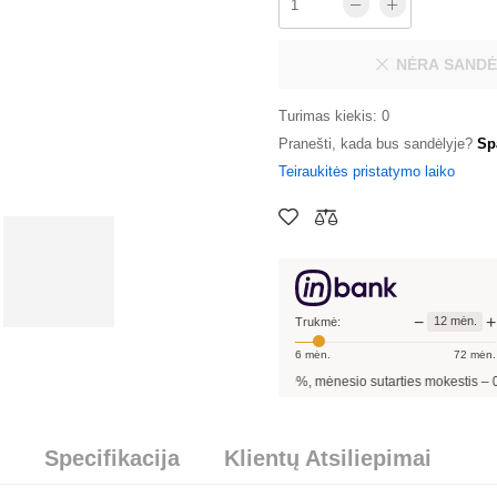
NĖRA SANDĖ
Turimas kiekis: 0
Pranešti, kada bus sandėlyje?
Sp
Teiraukitės pristatymo laiko
−
+
12
mėn.
Trukmė:
6
mėn.
72
mėn.
0
%
, sutarties sudarymo mokestis -
3,00
%, mėnesio sutarties mokestis –
0,35
%, B
Specifikacija
Klientų Atsiliepimai