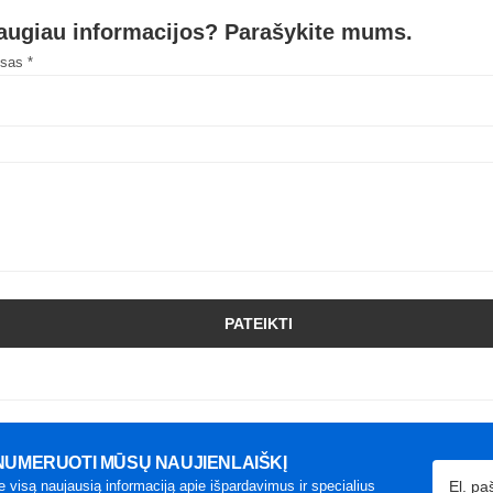
daugiau informacijos? Parašykite mums.
esas *
PATEIKTI
UMERUOTI MŪSŲ NAUJIENLAIŠKĮ
e visą naujausią informaciją apie išpardavimus ir specialius