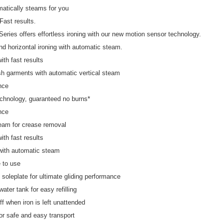
matically steams for you
 Fast results.
eries offers effortless ironing with our new motion sensor technology.
and horizontal ironing with automatic steam.
with fast results
sh garments with automatic vertical steam
nce
hnology, guaranteed no burns*
nce
team for crease removal
with fast results
y with automatic steam
 to use
 soleplate for ultimate gliding performance
ater tank for easy refilling
ff when iron is left unattended
for safe and easy transport