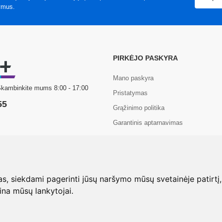
ymus.
PIRKĖJO PASKYRA
Mano paskyra
Skambinkite mums 8:00 - 17:00
Pristatymas
55
Grąžinimo politika
Garantinis aptarnavimas
 Com+. Visos teisės saugomos.
 siekdami pagerinti jūsų naršymo mūsų svetainėje patirtį, pa
eina mūsų lankytojai.