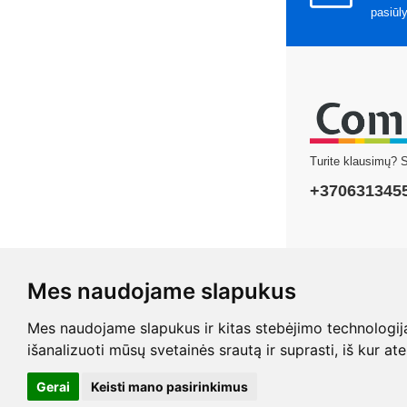
pasiūl
Turite klausimų? 
+370631345
Mes naudojame slapukus
Copyright © 2026
Mes naudojame slapukus ir kitas stebėjimo technologijas,
išanalizuoti mūsų svetainės srautą ir suprasti, iš kur at
Gerai
Keisti mano pasirinkimus