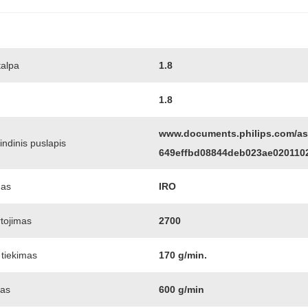
talpa
1.8
1.8
www.documents.philips.com/as
ndinis puslapis
649effbd08844deb023ae020110
das
IRO
rtojimas
2700
 tiekimas
170 g/min.
mas
600 g/min