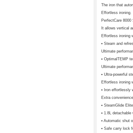
The iron that auto
Effortless ironing.
PerfectCare 8000 S
It allows vertical 
Effortless ironing 
• Steam and refre
Ultimate performa
• OptimalTEMP tec
Ultimate performa
• Ultra-powerful s
Effortless ironing 
• Iron effortlessl
Extra convenience
• SteamGlide Elite
• 1.8L detachable w
• Automatic shut o
• Safe carry lock 