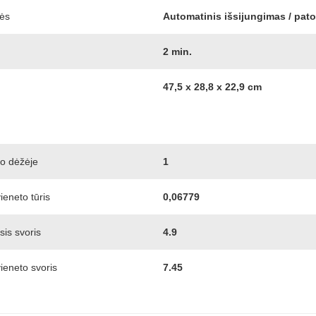
bės
Automatinis išsijungimas / pat
2 min.
47,5 x 28,8 x 22,9 cm
mo dėžėje
1
ieneto tūris
0,06779
is svoris
4.9
ieneto svoris
7.45