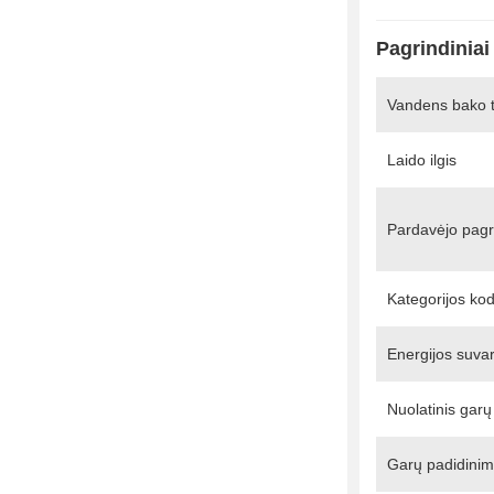
Pagrindiniai
Vandens bako 
Laido ilgis
Pardavėjo pagri
Kategorijos ko
Energijos suva
Nuolatinis garų
Garų padidini