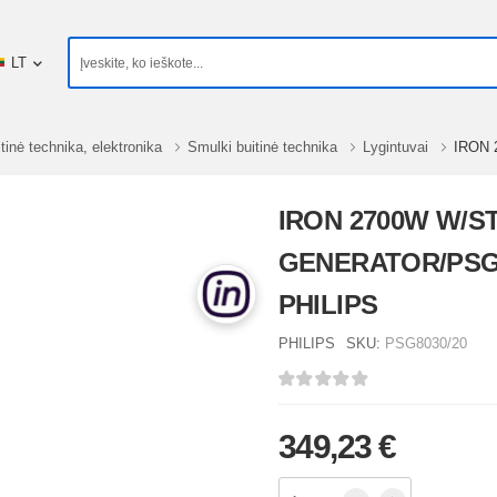
LT
tinė technika, elektronika
Smulki buitinė technika
Lygintuvai
IRON 
IRON 2700W W/S
GENERATOR/PSG8
PHILIPS
PHILIPS
SKU:
PSG8030/20
349,23 €