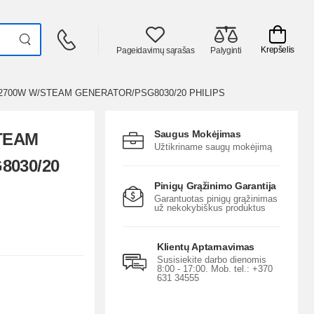
Krepšelis
Pageidavimų sąrašas
Palyginti
2700W W/STEAM GENERATOR/PSG8030/20 PHILIPS
Saugus Mokėjimas
TEAM
Užtikriname saugų mokėjimą
030/20
Pinigų Grąžinimo Garantija
Garantuotas pinigų grąžinimas
už nekokybiškus produktus
Klientų Aptarnavimas
Susisiekite darbo dienomis
8:00 - 17:00. Mob. tel.: +370
631 34555