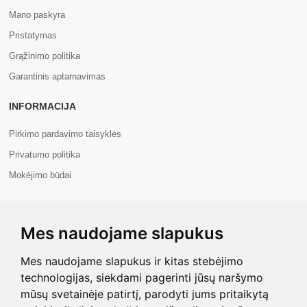
Mano paskyra
Pristatymas
Grąžinimo politika
Garantinis aptarnavimas
INFORMACIJA
Pirkimo pardavimo taisyklės
Privatumo politika
Mokėjimo būdai
APIE MUS
Mes naudojame slapukus
Apie mus
Kontaktai
Mes naudojame slapukus ir kitas stebėjimo
technologijas, siekdami pagerinti jūsų naršymo
mūsų svetainėje patirtį, parodyti jums pritaikytą