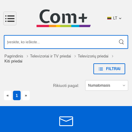
LT
Pagrindinis
Televizoriai ir TV priedai
Televizorių priedai
Kiti priedai
FILTRAI
Rikiuoti pagal:
PREVIOUS
NEXT
«
1
»