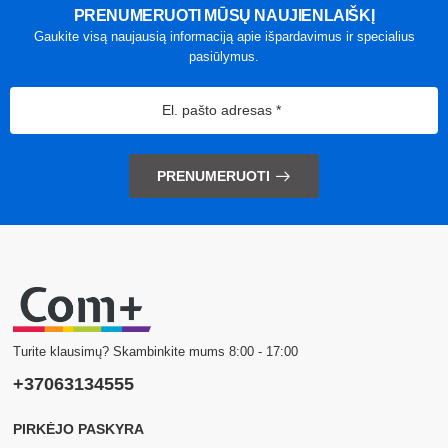
PRENUMERUOTI MŪSŲ NAUJIENLAIŠKĮ
Gaukite visą naujausią informaciją apie išpardavimus ir specialius
pasiūlymus.
PRENUMERUOTI
Turite klausimų? Skambinkite mums 8:00 - 17:00
+37063134555
PIRKĖJO PASKYRA