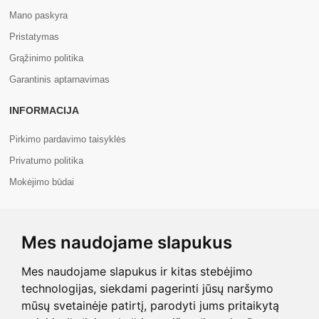
Mano paskyra
Pristatymas
Grąžinimo politika
Garantinis aptarnavimas
INFORMACIJA
Pirkimo pardavimo taisyklės
Privatumo politika
Mokėjimo būdai
APIE MUS
Mes naudojame slapukus
Apie mus
Kontaktai
Mes naudojame slapukus ir kitas stebėjimo
technologijas, siekdami pagerinti jūsų naršymo
mūsų svetainėje patirtį, parodyti jums pritaikytą