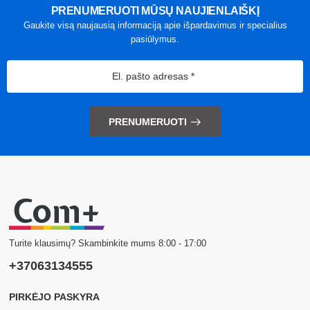
PRENUMERUOTI MŪSŲ NAUJIENLAIŠKĮ
Gaukite visą naujausią informaciją apie išpardavimus ir specialius
pasiūlymus.
PRENUMERUOTI
Turite klausimų? Skambinkite mums 8:00 - 17:00
+37063134555
PIRKĖJO PASKYRA