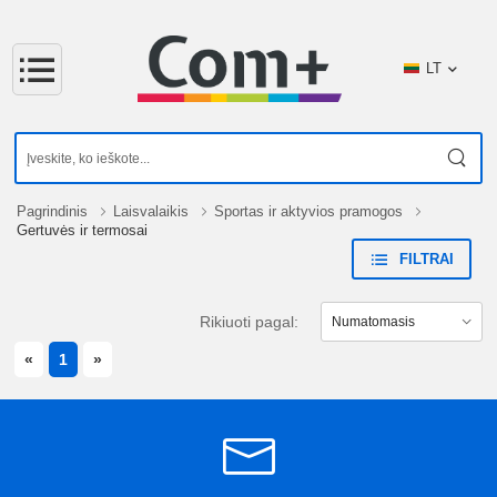
LT
Pagrindinis
Laisvalaikis
Sportas ir aktyvios pramogos
Gertuvės ir termosai
FILTRAI
Rikiuoti pagal:
PREVIOUS
NEXT
«
1
»