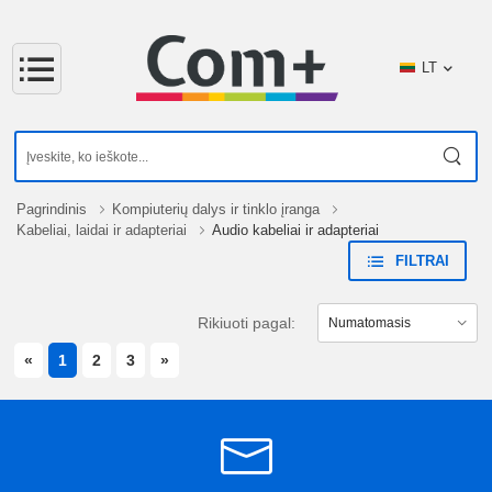
LT
Pagrindinis
Kompiuterių dalys ir tinklo įranga
Kabeliai, laidai ir adapteriai
Audio kabeliai ir adapteriai
FILTRAI
Rikiuoti pagal:
PREVIOUS
NEXT
«
1
2
3
»