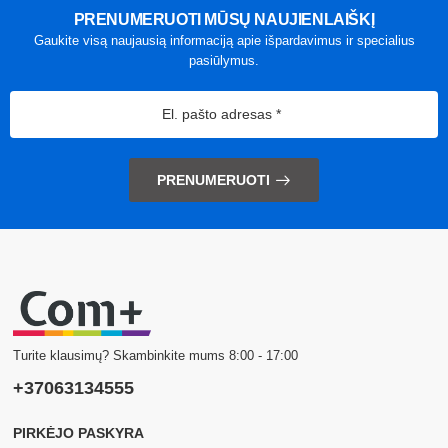
PRENUMERUOTI MŪSŲ NAUJIENLAIŠKĮ
Gaukite visą naujausią informaciją apie išpardavimus ir specialius
pasiūlymus.
PRENUMERUOTI
Turite klausimų? Skambinkite mums 8:00 - 17:00
+37063134555
PIRKĖJO PASKYRA