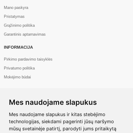
Mano paskyra
Pristatymas
Grąžinimo politika
Garantinis aptarnavimas
INFORMACIJA
Pirkimo pardavimo taisyklės
Privatumo politika
Mokėjimo būdai
APIE MUS
Mes naudojame slapukus
Apie mus
Kontaktai
Mes naudojame slapukus ir kitas stebėjimo
technologijas, siekdami pagerinti jūsų naršymo
mūsų svetainėje patirtį, parodyti jums pritaikytą