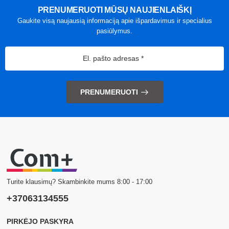
PRENUMERUOTI MŪSŲ NAUJIENLAIŠKĮ
Gaukite visą naujausią informaciją apie išpardavimus ir specialius
pasiūlymus.
PRENUMERUOTI
Turite klausimų? Skambinkite mums 8:00 - 17:00
+37063134555
PIRKĖJO PASKYRA