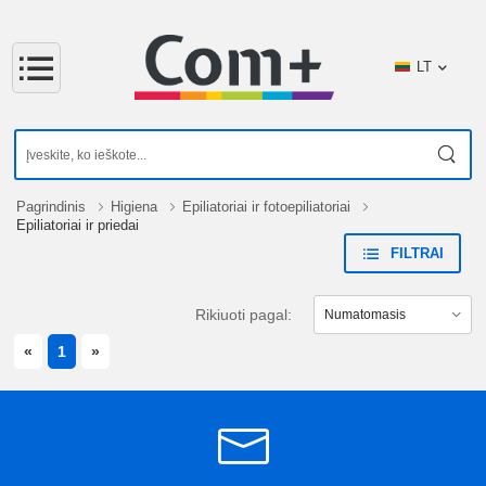
LT
Pagrindinis
Higiena
Epiliatoriai ir fotoepiliatoriai
Epiliatoriai ir priedai
FILTRAI
Rikiuoti pagal:
PREVIOUS
NEXT
«
1
»