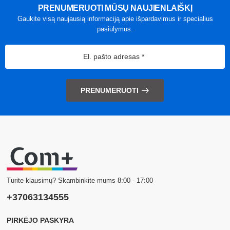
PRENUMERUOTI MŪSŲ NAUJIENLAIŠKĮ
Gaukite visą naujausią informaciją apie išpardavimus ir specialius
pasiūlymus.
PRENUMERUOTI
Turite klausimų? Skambinkite mums 8:00 - 17:00
+37063134555
PIRKĖJO PASKYRA