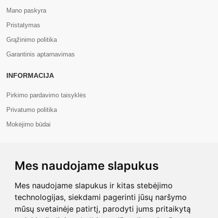
Mano paskyra
Pristatymas
Grąžinimo politika
Garantinis aptarnavimas
INFORMACIJA
Pirkimo pardavimo taisyklės
Privatumo politika
Mokėjimo būdai
APIE MUS
Mes naudojame slapukus
Apie mus
Kontaktai
Mes naudojame slapukus ir kitas stebėjimo
technologijas, siekdami pagerinti jūsų naršymo
mūsų svetainėje patirtį, parodyti jums pritaikytą