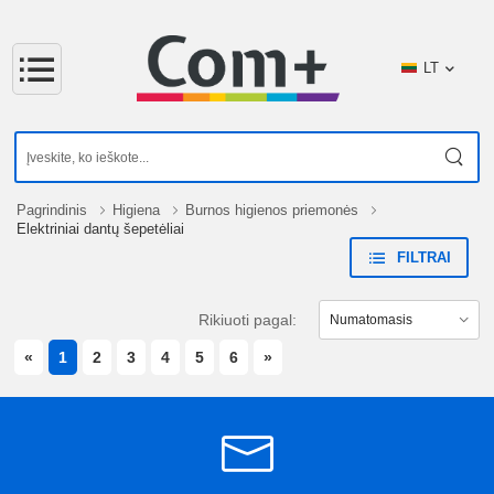
LT
Pagrindinis
Higiena
Burnos higienos priemonės
Elektriniai dantų šepetėliai
FILTRAI
Rikiuoti pagal:
PREVIOUS
NEXT
«
1
2
3
4
5
6
»