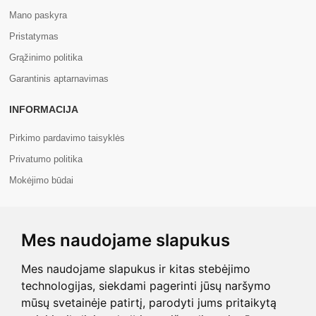
Mano paskyra
Pristatymas
Grąžinimo politika
Garantinis aptarnavimas
INFORMACIJA
Pirkimo pardavimo taisyklės
Privatumo politika
Mokėjimo būdai
APIE MUS
Mes naudojame slapukus
Apie mus
Kontaktai
Mes naudojame slapukus ir kitas stebėjimo
technologijas, siekdami pagerinti jūsų naršymo
mūsų svetainėje patirtį, parodyti jums pritaikytą