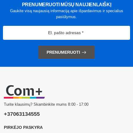
PRENUMERUOTI MŪSŲ NAUJIENLAIŠKĮ
Gaukite visą naujausią informaciją apie išpardavimus ir specialius
pasiūlymus.
PRENUMERUOTI
Turite klausimų? Skambinkite mums 8:00 - 17:00
+37063134555
PIRKĖJO PASKYRA