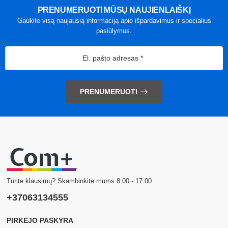
PRENUMERUOTI MŪSŲ NAUJIENLAIŠKĮ
Gaukite visą naujausią informaciją apie išpardavimus ir specialius
pasiūlymus.
PRENUMERUOTI
Turite klausimų? Skambinkite mums 8:00 - 17:00
+37063134555
PIRKĖJO PASKYRA