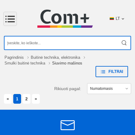
LT
Pagrindinis
Buitinė technika, elektronika
Smulki buitinė technika
Siuvimo mašinos
FILTRAI
Rikiuoti pagal:
PREVIOUS
NEXT
«
1
2
»