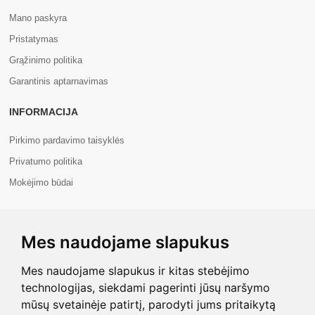
Mano paskyra
Pristatymas
Grąžinimo politika
Garantinis aptarnavimas
INFORMACIJA
Pirkimo pardavimo taisyklės
Privatumo politika
Mokėjimo būdai
APIE MUS
Mes naudojame slapukus
Apie mus
Kontaktai
Mes naudojame slapukus ir kitas stebėjimo
technologijas, siekdami pagerinti jūsų naršymo
mūsų svetainėje patirtį, parodyti jums pritaikytą