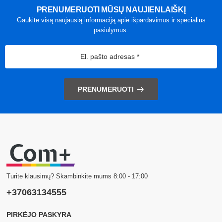
PRENUMERUOTI MŪSŲ NAUJIENLAIŠKĮ
Gaukite visą naujausią informaciją apie išpardavimus ir specialius
pasiūlymus.
PRENUMERUOTI
Turite klausimų? Skambinkite mums 8:00 - 17:00
+37063134555
PIRKĖJO PASKYRA