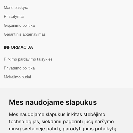
Mano paskyra
Pristatymas
Grąžinimo politika
Garantinis aptarnavimas
INFORMACIJA
Pirkimo pardavimo taisyklės
Privatumo politika
Mokėjimo būdai
APIE MUS
Mes naudojame slapukus
Apie mus
Kontaktai
Mes naudojame slapukus ir kitas stebėjimo
technologijas, siekdami pagerinti jūsų naršymo
mūsų svetainėje patirtį, parodyti jums pritaikytą