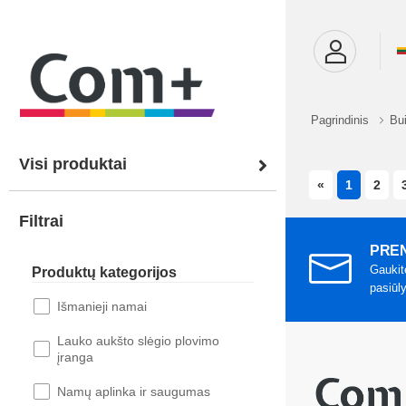
Pagrindinis
Bui
Visi produktai
PREVIOUS
«
1
2
Filtrai
PREN
Gaukit
Produktų kategorijos
pasiūl
Išmanieji namai
Lauko aukšto slėgio plovimo
įranga
Namų aplinka ir saugumas