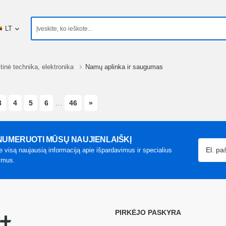
LT
tinė technika, elektronika
Namų aplinka ir saugumas
NEXT
3
4
5
6
...
46
»
UMERUOTI MŪSŲ NAUJIENLAIŠKĮ
e visą naujausią informaciją apie išpardavimus ir specialius
ymus.
PIRKĖJO PASKYRA