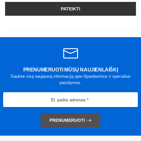
PATEIKTI
PRENUMERUOTI MŪSŲ NAUJIENLAIŠKĮ
Gaukite visą naujausią informaciją apie išpardavimus ir specialius
pasiūlymus.
PRENUMERUOTI