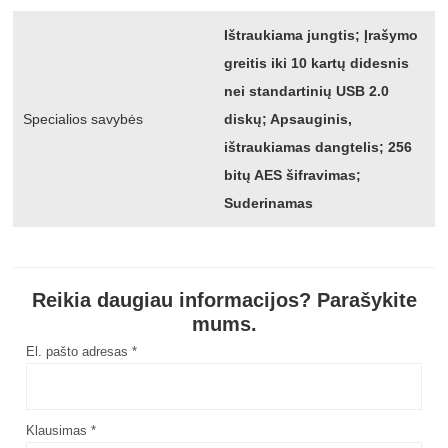
Ištraukiama jungtis; Įrašymo
greitis iki 10 kartų didesnis
nei standartinių USB 2.0
Specialios savybės
diskų; Apsauginis,
ištraukiamas dangtelis; 256
bitų AES šifravimas;
Suderinamas
Reikia daugiau informacijos? Parašykite
mums.
El. pašto adresas *
Klausimas *