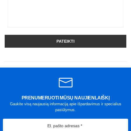
PATEIKTI
PRENUMERUOTI MŪSŲ NAUJIENLAIŠKĮ
Gaukite visą naujausią informaciją apie išpardavimus ir specialius
pasiūlymus.