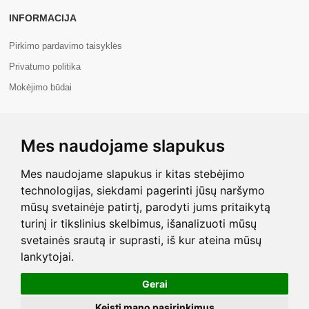
INFORMACIJA
Pirkimo pardavimo taisyklės
Privatumo politika
Mokėjimo būdai
APIE MUS
Mes naudojame slapukus
Apie mus
Kontaktai
Mes naudojame slapukus ir kitas stebėjimo
technologijas, siekdami pagerinti jūsų naršymo
mūsų svetainėje patirtį, parodyti jums pritaikytą
turinį ir tikslinius skelbimus, išanalizuoti mūsų
svetainės srautą ir suprasti, iš kur ateina mūsų
Copyright © 2026 Com+. Visos teisės saugomos.
lankytojai.
Gerai
Keisti mano pasirinkimus