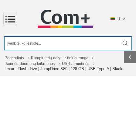
LT
Pagrindinis
Kompiuterių dalys ir tinklo įranga
Išorinės duomenų laikmenos
USB atmintinės
Lexar | Flash drive | JumpDrive S80 | 128 GB | USB Type-A | Black