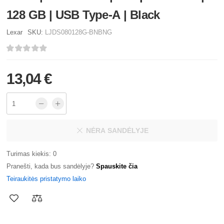
128 GB | USB Type-A | Black
Lexar
SKU:
LJDS080128G-BNBNG
13,04 €
NĖRA SANDĖLYJE
Turimas kiekis: 0
Pranešti, kada bus sandėlyje?
Spauskite čia
Teiraukitės pristatymo laiko