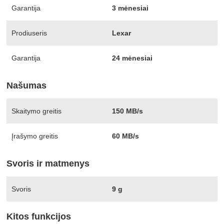
Garantija
3 mėnesiai
Prodiuseris
Lexar
Garantija
24 mėnesiai
Našumas
Skaitymo greitis
150 MB/s
Įrašymo greitis
60 MB/s
Svoris ir matmenys
Svoris
9 g
Kitos funkcijos