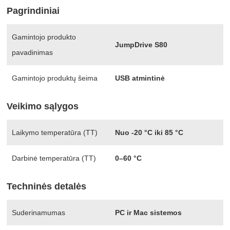
Pagrindiniai
Gamintojo produkto
JumpDrive S80
pavadinimas
Gamintojo produktų šeima
USB atmintinė
Veikimo sąlygos
Laikymo temperatūra (TT)
Nuo -20 °C iki 85 °C
Darbinė temperatūra (TT)
0–60 °C
Techninės detalės
Suderinamumas
PC ir Mac sistemos