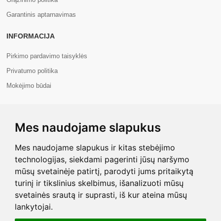
Garantinis aptarnavimas
INFORMACIJA
Pirkimo pardavimo taisyklės
Privatumo politika
Mokėjimo būdai
APIE MUS
Mes naudojame slapukus
Apie mus
Kontaktai
Mes naudojame slapukus ir kitas stebėjimo
technologijas, siekdami pagerinti jūsų naršymo
mūsų svetainėje patirtį, parodyti jums pritaikytą
turinį ir tikslinius skelbimus, išanalizuoti mūsų
svetainės srautą ir suprasti, iš kur ateina mūsų
Copyright © 2026 Com+. Visos teisės saugomos.
lankytojai.