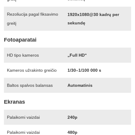
Rezoliucija pagal fiksavimo
1920x1080@30 kadrų per
sekundę
greitį
Fotoaparatai
HD tipo kameros
„Full HD“
Kameros užrakinto greičio
1/30–1/100 000 s
Baltos spalvos balansas
Automatinis
Ekranas
Palaikomi vaizdai
240p
Palaikomi vaizdai
480p