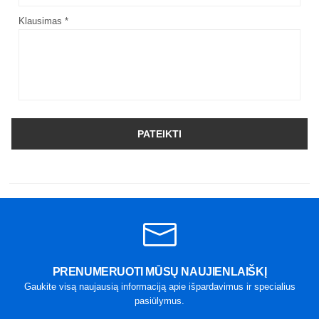
Klausimas *
PATEIKTI
PRENUMERUOTI MŪSŲ NAUJIENLAIŠKĮ
Gaukite visą naujausią informaciją apie išpardavimus ir specialius
pasiūlymus.