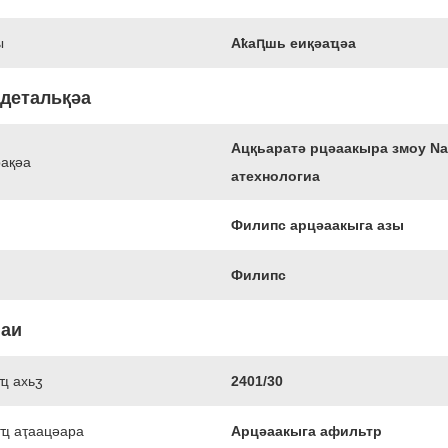
ы
Аҟаԥшь еиқәаҵәа
 детальқәа
Ацқьаратә рцәаакыра змоу N
рақәа
атехнологиа
Филипс арцәаакыга азы
Филипс
иаи
ҵ ахьӡ
2401/30
ҵ аҭаацәара
Арцәаакыга афильтр