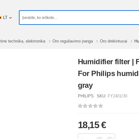
LT
tinė technika, elektronika
Oro reguliavimo įranga
Oro drėkintuvai
Hu
Humidifier filter |
For Philips humidi
gray
PHILIPS
SKU:
FY2401/30
18,15 €