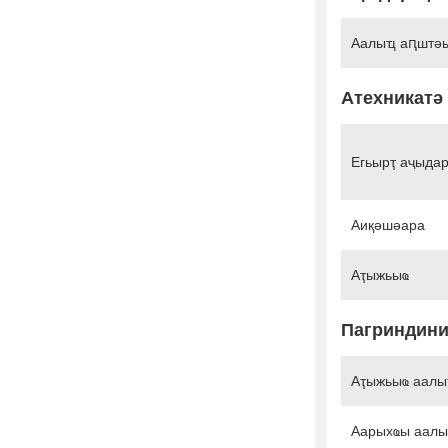
Аалыҵ аԥштә
Атехникатә
Егьырҭ аҷыда
Аиқәшәара
Аҭыжьыҩ
Пагриндин
Аҭыжьыҩ аалы
Аарыхҩы аалы