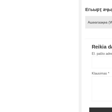
Егьырҭ аҷы
Ашәагаақәа (
Reikia 
El. pašto adr
Klausimas *