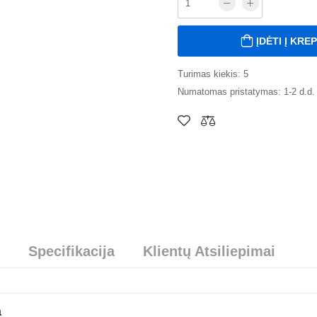
ĮDĖTI Į KRE
Turimas kiekis: 5
Numatomas pristatymas: 1-2 d.d.
Specifikacija
Klientų Atsiliepimai
а