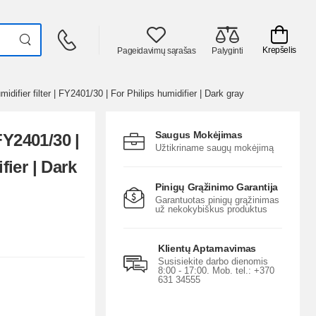
Krepšelis
Pageidavimų sąrašas
Palyginti
midifier filter | FY2401/30 | For Philips humidifier | Dark gray
Saugus Mokėjimas
 FY2401/30 |
Užtikriname saugų mokėjimą
fier | Dark
Pinigų Grąžinimo Garantija
Garantuotas pinigų grąžinimas
už nekokybiškus produktus
Klientų Aptarnavimas
Susisiekite darbo dienomis
8:00 - 17:00. Mob. tel.: +370
631 34555