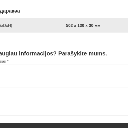
дарақәа
WxDxH)
502 х 130 х 30 мм
daugiau informacijos? Parašykite mums.
esas *