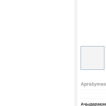
Aprašymas
Аҷыдарақә