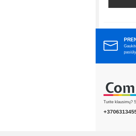
PREN
Gaukit
pasiūl
Turite klausimų? 
+370631345