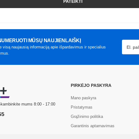
PATEIKTI
UMERUOTI MŪSŲ NAUJIENLAIŠKĮ
e visą naujausią informaciją apie išpardavimus ir specialius
ymus.
PIRKĖJO PASKYRA
Mano paskyra
Skambinkite mums 8:00 - 17:00
Pristatymas
55
Grąžinimo politika
Garantinis aptarnavimas