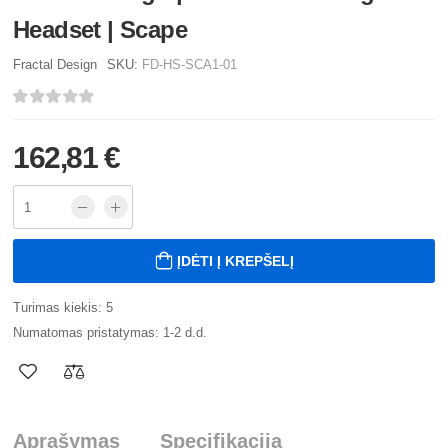
Headset | Scape
Fractal Design
SKU:
FD-HS-SCA1-01
162,81 €
ĮDĖTI Į KREPŠELĮ
Turimas kiekis: 5
Numatomas pristatymas: 1-2 d.d.
Aprašymas
Specifikacija