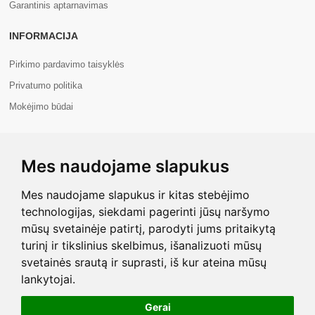
Garantinis aptarnavimas
INFORMACIJA
Pirkimo pardavimo taisyklės
Privatumo politika
Mokėjimo būdai
APIE MUS
Mes naudojame slapukus
Apie mus
Kontaktai
Mes naudojame slapukus ir kitas stebėjimo
technologijas, siekdami pagerinti jūsų naršymo
mūsų svetainėje patirtį, parodyti jums pritaikytą
turinį ir tikslinius skelbimus, išanalizuoti mūsų
svetainės srautą ir suprasti, iš kur ateina mūsų
Copyright © 2026 Com+. Visos teisės saugomos.
lankytojai.
Gerai