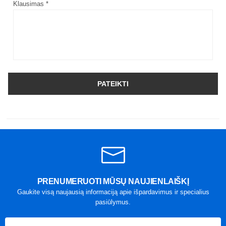
Klausimas *
PATEIKTI
PRENUMERUOTI MŪSŲ NAUJIENLAIŠKĮ
Gaukite visą naujausią informaciją apie išpardavimus ir specialius
pasiūlymus.