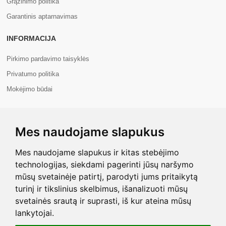
Grąžinimo politika
Garantinis aptarnavimas
INFORMACIJA
Pirkimo pardavimo taisyklės
Privatumo politika
Mokėjimo būdai
APIE MUS
Mes naudojame slapukus
Apie mus
Kontaktai
Mes naudojame slapukus ir kitas stebėjimo
technologijas, siekdami pagerinti jūsų naršymo
mūsų svetainėje patirtį, parodyti jums pritaikytą
turinį ir tikslinius skelbimus, išanalizuoti mūsų
svetainės srautą ir suprasti, iš kur ateina mūsų
Copyright © 2026 Com+. Visos teisės saugomos.
lankytojai.