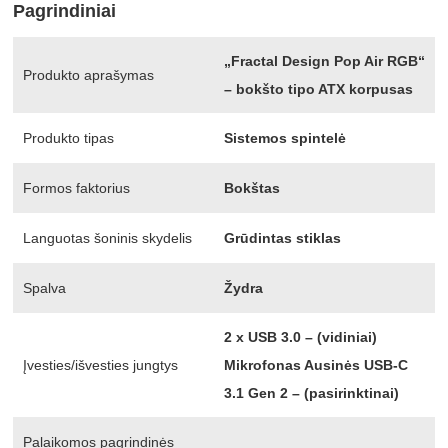
Pagrindiniai
„Fractal Design Pop Air RGB“
Produkto aprašymas
– bokšto tipo ATX korpusas
Produkto tipas
Sistemos spintelė
Formos faktorius
Bokštas
Languotas šoninis skydelis
Grūdintas stiklas
Spalva
Žydra
2 x USB 3.0 – (vidiniai)
Įvesties/išvesties jungtys
Mikrofonas Ausinės USB-C
3.1 Gen 2 – (pasirinktinai)
Palaikomos pagrindinės