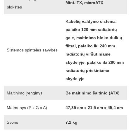
Mini-ITX, microATX
plokštės
Kabelių valdymo sistema,
palaiko 120 mm radiatorių
gale, maitinimo bloko dulkių
filtrai, palaiko iki 240 mm
Sistemos spintelės savybės
radiatorių viršutiniame
skydelyje, palaiko iki 280 mm
radiatorių priekiniame
skydelyje
Maitinimo įrenginys
Be maitinimo šaltinio (ATX)
Matmenys (P x G x A)
47,35 cm x 21,5 cm x 45,4 cm
Svoris
7,2 kg