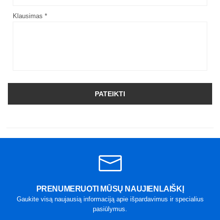
Klausimas *
PATEIKTI
PRENUMERUOTI MŪSŲ NAUJIENLAIŠKĮ
Gaukite visą naujausią informaciją apie išpardavimus ir specialius
pasiūlymus.