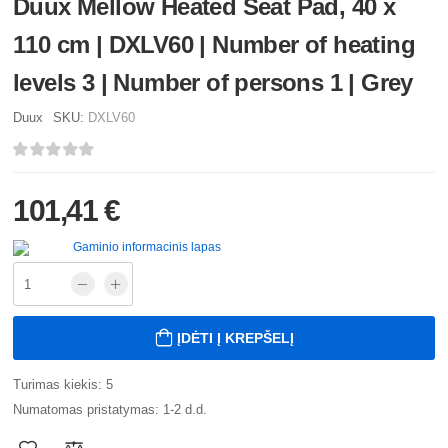
Duux Mellow Heated Seat Pad, 40 x
110 cm | DXLV60 | Number of heating
levels 3 | Number of persons 1 | Grey
Duux
SKU:
DXLV60
101,41 €
Gaminio informacinis lapas
ĮDĖTI Į KREPŠELĮ
Turimas kiekis: 5
Numatomas pristatymas: 1-2 d.d.