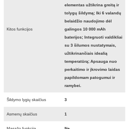
elementas užtikrina greitą ir
tolygų šildymą; Iki 6 valandų
belaidžio naudojimo dėl
Kitos funkcijos
galingos 10 000 mAh
baterijos; Integruoti valdikliai
su 3 šilumos nustatymais,
užtikrinančiais idealią
temperatūrą; Apsauga nuo
perkaitimo ir įkrovimo laidas
papildomam patogumui ir
ramybei.
Šildymo lygių skaičius
3
Asmenų skaičius
1
Masažo funkcija
Ne