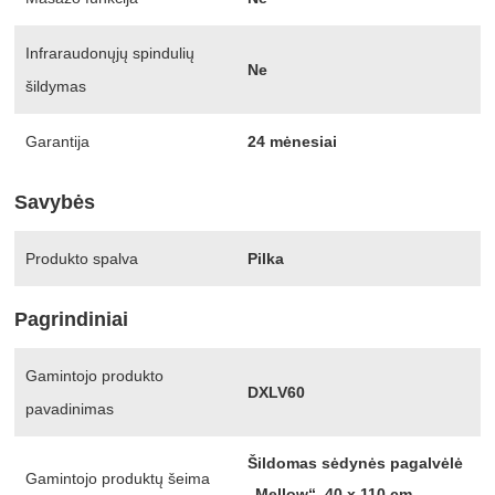
Infraraudonųjų spindulių
Ne
šildymas
Garantija
24 mėnesiai
Savybės
Produkto spalva
Pilka
Pagrindiniai
Gamintojo produkto
DXLV60
pavadinimas
Šildomas sėdynės pagalvėlė
Gamintojo produktų šeima
„Mellow“, 40 x 110 cm