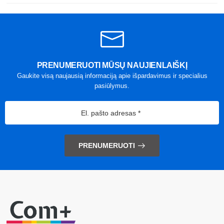
PRENUMERUOTI MŪSŲ NAUJIENLAIŠKĮ
Gaukite visą naujausią informaciją apie išpardavimus ir specialius
pasiūlymus.
PRENUMERUOTI