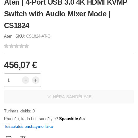
Aten | 4-Port USB 3.0 4K HDMI KVMP
Switch with Audio Mixer Mode |
CS1824
Aten
SKU:
CS1824-AT-G
456,07 €
NĖRA SANDĖLYJE
Turimas kiekis: 0
Pranešti, kada bus sandėlyje?
Spauskite čia
Teiraukitės pristatymo laiko