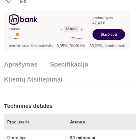
Įmokos dydis
47,43
€
−
+
12
mėn.
Trukmė:
Skaičiuoti
6
mėn.
72
mėn.
mėnesio sutarties mokestis –
0,35
%, BVKKMN –
30,22
%, bendra mokėtina suma 
Aprašymas
Specifikacija
Klientų Atsiliepimai
Techninės detalės
Prodiuseris
Atenas
Garantija
24 mėnesiai