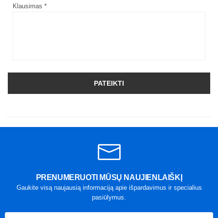
Klausimas *
PATEIKTI
PRENUMERUOTI MŪSŲ NAUJIENLAIŠKĮ
Gaukite visą naujausią informaciją apie išpardavimus ir specialius
pasiūlymus.