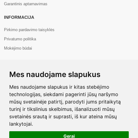
Garantinis aptarnavimas
INFORMACIJA
Pirkimo pardavimo taisyklės
Privatumo politika
Mokėjimo būdai
APIE MUS
Mes naudojame slapukus
Apie mus
Kontaktai
Mes naudojame slapukus ir kitas stebėjimo
technologijas, siekdami pagerinti jūsų naršymo
mūsų svetainėje patirtį, parodyti jums pritaikytą
turinį ir tikslinius skelbimus, išanalizuoti mūsų
svetainės srautą ir suprasti, iš kur ateina mūsų
Copyright © 2026 Com+. Visos teisės saugomos.
lankytojai.
Gerai