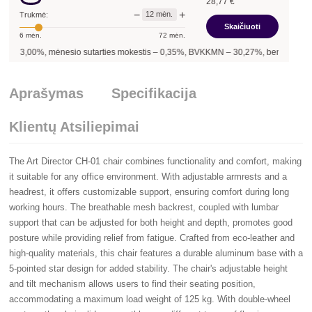
28,77
€
−
+
12
mėn.
Trukmė:
Skaičiuoti
6
mėn.
72
mėn.
3,00
%, mėnesio sutarties mokestis –
0,35
%, BVKKMN –
30,27
%, bendra mokėtina
Aprašymas
Specifikacija
Klientų Atsiliepimai
The Art Director CH-01 chair combines functionality and comfort, making
it suitable for any office environment. With adjustable armrests and a
headrest, it offers customizable support, ensuring comfort during long
working hours. The breathable mesh backrest, coupled with lumbar
support that can be adjusted for both height and depth, promotes good
posture while providing relief from fatigue. Crafted from eco-leather and
high-quality materials, this chair features a durable aluminum base with a
5-pointed star design for added stability. The chair's adjustable height
and tilt mechanism allows users to find their seating position,
accommodating a maximum load weight of 125 kg. With double-wheel