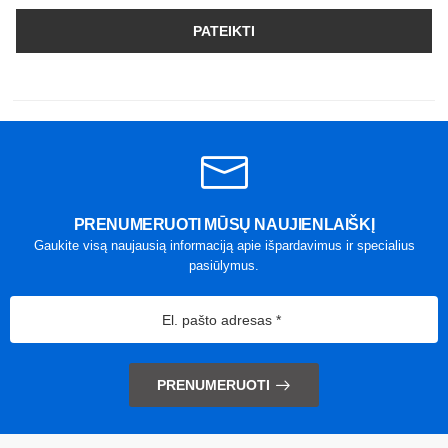
PATEIKTI
PRENUMERUOTI MŪSŲ NAUJIENLAIŠKĮ
Gaukite visą naujausią informaciją apie išpardavimus ir specialius
pasiūlymus.
PRENUMERUOTI