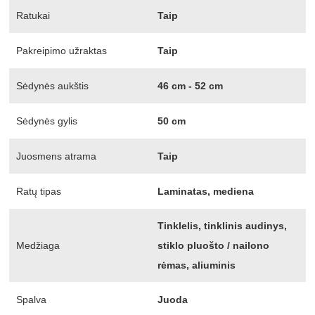
Ratukai
Taip
Pakreipimo užraktas
Taip
Sėdynės aukštis
46 cm - 52 cm
Sėdynės gylis
50 cm
Juosmens atrama
Taip
Ratų tipas
Laminatas, mediena
Tinklelis, tinklinis audinys,
Medžiaga
stiklo pluošto / nailono
rėmas, aliuminis
Spalva
Juoda