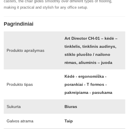
casters, the chair glides smoothly over different types of flooring,
making it practical and stylish for any office setup.
Pagrindiniai
Art Director CH-01 – kėdė –
tinklelis, tinklinis audinys,
Produkto aprašymas
stiklo pluošto / nailono
rėmas, aliuminis – juoda
Kėdė - ergonomiška -
Produkto tipas
porankiai - T formos -
pakreipiama - pasukama
Sukurta
Biuras
Galvos atrama
Taip