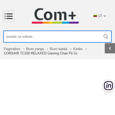
LT
Pagrindinis
Biuro įranga
Biuro baldai
Kėdės
CORSAIR TC100 RELAXED Gaming Chair Fb Gr