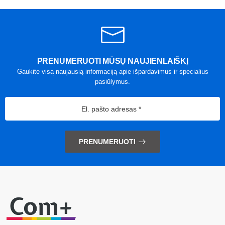
PRENUMERUOTI MŪSŲ NAUJIENLAIŠKĮ
Gaukite visą naujausią informaciją apie išpardavimus ir specialius
pasiūlymus.
PRENUMERUOTI