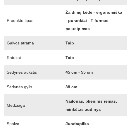
Žaidimų kėdė - ergonomiška
Produkto tipas
- porankiai - T formos -
pakreipimas
Galvos atrama
Taip
Ratukai
Taip
Sėdynės aukštis
45 cm - 55 cm
Sėdynės gylis
38 cm
Nailonas, plieninis rėmas,
Medžiaga
minkštas audinys
Spalva
Juoda/pilka