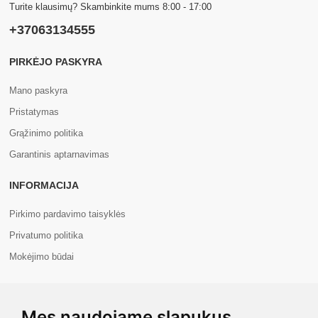
Turite klausimų? Skambinkite mums 8:00 - 17:00
+37063134555
PIRKĖJO PASKYRA
Mano paskyra
Pristatymas
Grąžinimo politika
Garantinis aptarnavimas
INFORMACIJA
Pirkimo pardavimo taisyklės
Privatumo politika
Mokėjimo būdai
APIE MUS
Mes naudojame slapukus
Apie mus