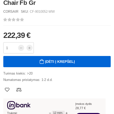
Chair Fb Gr
CORSAIR
SKU:
CF-9010052-WW
222,39 €
ĮDĖTI Į KREPŠELĮ
Turimas kiekis: >20
Numatomas pristatymas: 1-2 d.d.
Įmokos dydis
28,77
€
−
+
12
mėn.
Trukmė: