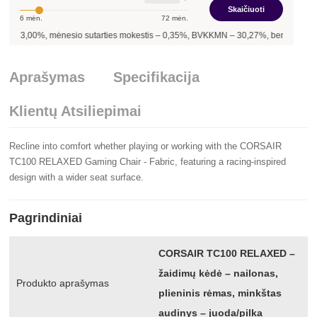
Skaičiuoti
6
mėn.
72
mėn.
-
3,00
%, mėnesio sutarties mokestis –
0,35
%, BVKKMN –
30,27
%, bendra mokėtin
Aprašymas
Specifikacija
Klientų Atsiliepimai
Recline into comfort whether playing or working with the CORSAIR
TC100 RELAXED Gaming Chair - Fabric, featuring a racing-inspired
design with a wider seat surface.
Pagrindiniai
CORSAIR TC100 RELAXED –
žaidimų kėdė – nailonas,
Produkto aprašymas
plieninis rėmas, minkštas
audinys – juoda/pilka