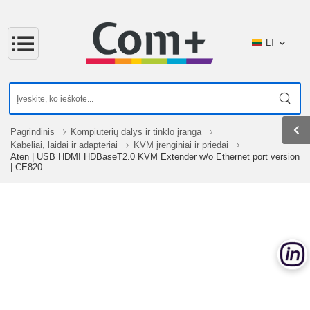
LT
Pagrindinis
Kompiuterių dalys ir tinklo įranga
Kabeliai, laidai ir adapteriai
KVM įrenginiai ir priedai
Aten | USB HDMI HDBaseT2.0 KVM Extender w/o Ethernet port version
| CE820