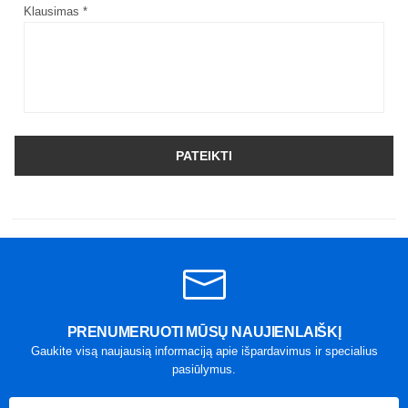
Klausimas *
PATEIKTI
PRENUMERUOTI MŪSŲ NAUJIENLAIŠKĮ
Gaukite visą naujausią informaciją apie išpardavimus ir specialius
pasiūlymus.