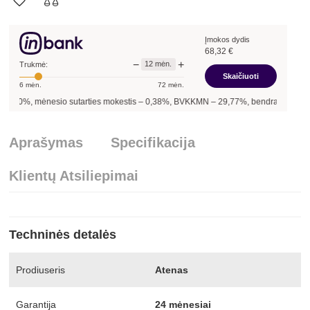
Įmokos dydis
68,32
€
−
+
12
mėn.
Trukmė:
Skaičiuoti
6
mėn.
72
mėn.
00
%, mėnesio sutarties mokestis –
0,38
%, BVKKMN –
29,77
%, bendra mokėtina s
Aprašymas
Specifikacija
Klientų Atsiliepimai
Techninės detalės
Prodiuseris
Atenas
Garantija
24 mėnesiai