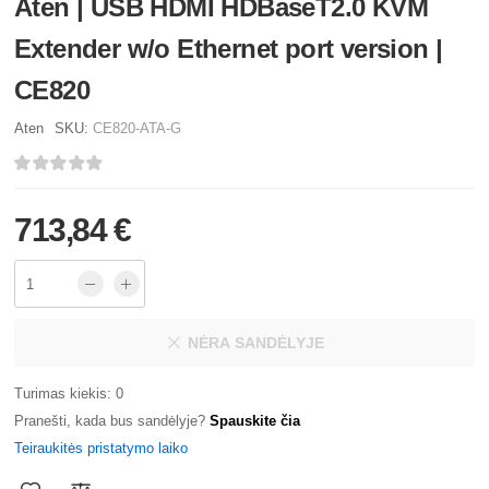
Aten | USB HDMI HDBaseT2.0 KVM
Extender w/o Ethernet port version |
CE820
Aten
SKU:
CE820-ATA-G
713,84 €
NĖRA SANDĖLYJE
Turimas kiekis: 0
Pranešti, kada bus sandėlyje?
Spauskite čia
Teiraukitės pristatymo laiko