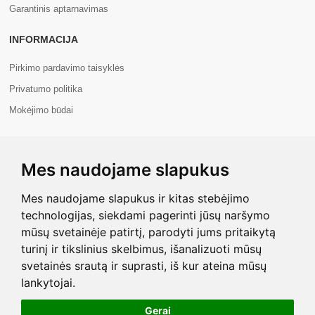
Garantinis aptarnavimas
INFORMACIJA
Pirkimo pardavimo taisyklės
Privatumo politika
Mokėjimo būdai
APIE MUS
Mes naudojame slapukus
Apie mus
Kontaktai
Mes naudojame slapukus ir kitas stebėjimo
technologijas, siekdami pagerinti jūsų naršymo
mūsų svetainėje patirtį, parodyti jums pritaikytą
turinį ir tikslinius skelbimus, išanalizuoti mūsų
svetainės srautą ir suprasti, iš kur ateina mūsų
Copyright © 2026 Com+. Visos teisės saugomos.
lankytojai.
Gerai