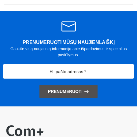
PRENUMERUOTI MŪSŲ NAUJIENLAIŠKĮ
Gaukite visą naujausią informaciją apie išpardavimus ir specialius
pasiūlymus.
PRENUMERUOTI