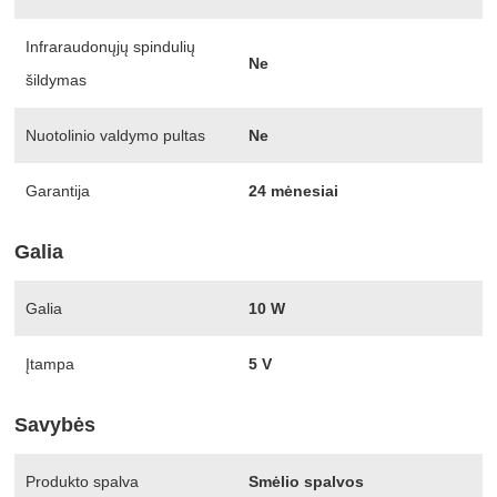
Infraraudonųjų spindulių
Ne
šildymas
Nuotolinio valdymo pultas
Ne
Garantija
24 mėnesiai
Galia
Galia
10 W
Įtampa
5 V
Savybės
Produkto spalva
Smėlio spalvos