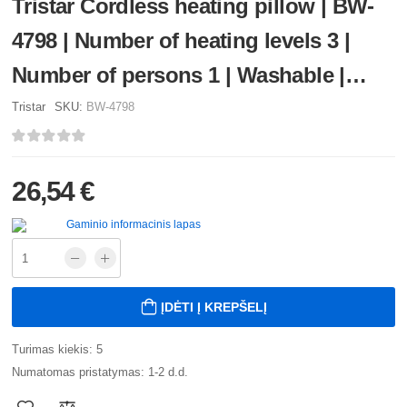
Tristar Cordless heating pillow | BW-
4798 | Number of heating levels 3 |
Number of persons 1 | Washable |
Textile | 10 W | Beige
Tristar
SKU:
BW-4798
26,54 €
Gaminio informacinis lapas
ĮDĖTI Į KREPŠELĮ
Turimas kiekis: 5
Numatomas pristatymas: 1-2 d.d.