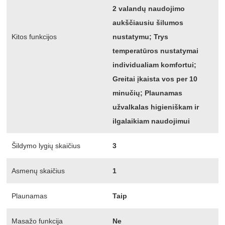
2 valandų naudojimo
aukščiausiu šilumos
Kitos funkcijos
nustatymu; Trys
temperatūros nustatymai
individualiam komfortui;
Greitai įkaista vos per 10
minučių; Plaunamas
užvalkalas higieniškam ir
ilgalaikiam naudojimui
Šildymo lygių skaičius
3
Asmenų skaičius
1
Plaunamas
Taip
Masažo funkcija
Ne