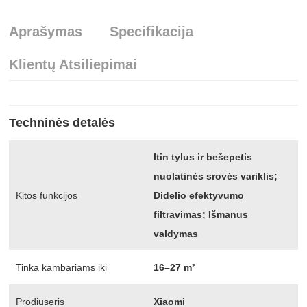
Aprašymas
Specifikacija
Klientų Atsiliepimai
Techninės detalės
Itin tylus ir bešepetis
nuolatinės srovės variklis;
Kitos funkcijos
Didelio efektyvumo
filtravimas; Išmanus
valdymas
Tinka kambariams iki
16–27 m²
Prodiuseris
Xiaomi