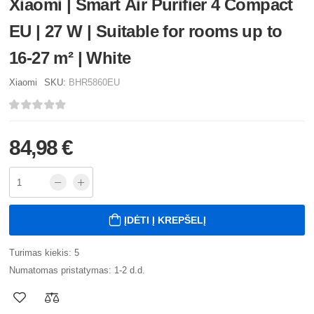
Xiaomi | Smart Air Purifier 4 Compact
EU | 27 W | Suitable for rooms up to
16-27 m² | White
Xiaomi
SKU:
BHR5860EU
84,98 €
ĮDĖTI Į KREPŠELĮ
Turimas kiekis: 5
Numatomas pristatymas: 1-2 d.d.