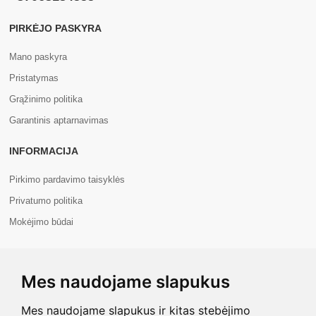
PIRKĖJO PASKYRA
Mano paskyra
Pristatymas
Grąžinimo politika
Garantinis aptarnavimas
INFORMACIJA
Pirkimo pardavimo taisyklės
Privatumo politika
Mokėjimo būdai
APIE MUS
Mes naudojame slapukus
Apie mus
Kontaktai
Mes naudojame slapukus ir kitas stebėjimo