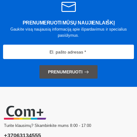
PRENUMERUOTI MŪSŲ NAUJIENLAIŠKĮ
Gaukite visą naujausią informaciją apie išpardavimus ir specialius
pasiūlymus.
PRENUMERUOTI
Turite klausimų? Skambinkite mums 8:00 - 17:00
+37063134555