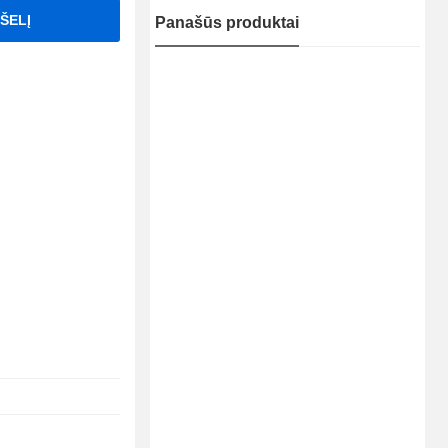
PŠELĮ
Panašūs produktai