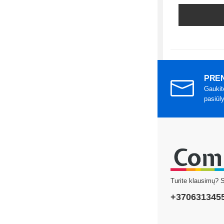
PREN
Gaukit
pasiūl
Turite klausimų? 
+370631345