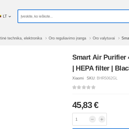
LT
tinė technika, elektronika
Oro reguliavimo įranga
Oro valytuvai
Smar
Smart Air Purifier 
| HEPA filter | Bla
Xiaomi
SKU:
BHR5062GL
45,83 €