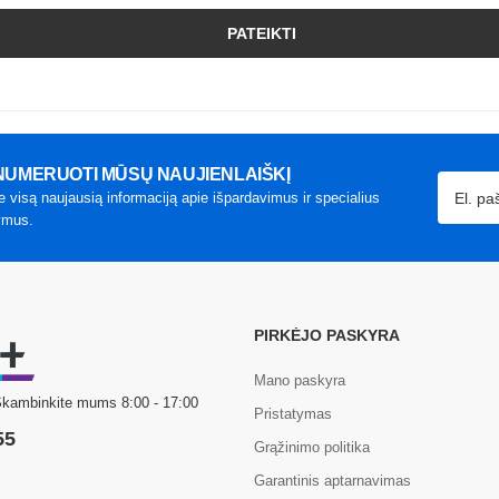
PATEIKTI
UMERUOTI MŪSŲ NAUJIENLAIŠKĮ
e visą naujausią informaciją apie išpardavimus ir specialius
ymus.
PIRKĖJO PASKYRA
Mano paskyra
Skambinkite mums 8:00 - 17:00
Pristatymas
55
Grąžinimo politika
Garantinis aptarnavimas