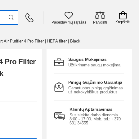
Krepšelis
Pageidavimų sąrašas
Palyginti
t Air Purifier 4 Pro Filter | HEPA filter | Black
Saugus Mokėjimas
4 Pro Filter
Užtikriname saugų mokėjimą
ck
Pinigų Grąžinimo Garantija
Garantuotas pinigų grąžinimas
už nekokybiškus produktus
Klientų Aptarnavimas
Susisiekite darbo dienomis
8:00 - 17:00. Mob. tel.: +370
631 34555