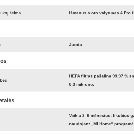
duktų šeima
Išmanusis oro valytuvas 4 Pro fi
a
Juoda
jos
HEPA filtras pašalina 99,97 % sm
ybės
0,3 mikrono.
etalės
Veikia 3–6 mėnesius; likučius ga
naudojant „Mi Home“ programėl