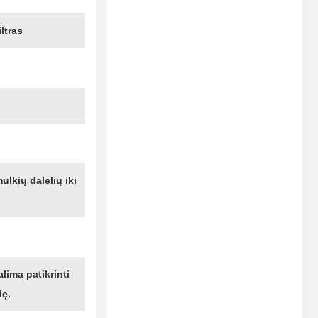
ltras
ulkių dalelių iki
lima patikrinti
ę.