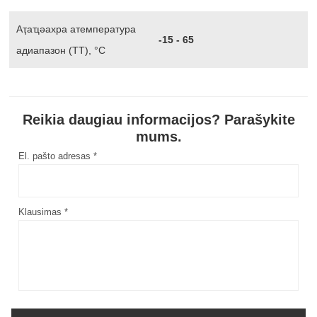
Аҭаҵәахра атемпература
-15 - 65
адиапазон (ТТ), °С
Reikia daugiau informacijos? Parašykite
mums.
El. pašto adresas *
Klausimas *