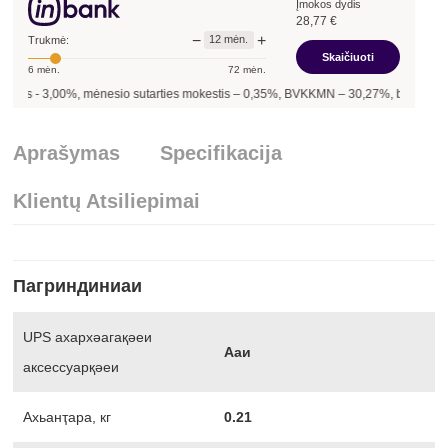
Įmokos dydis
28,77
€
−
+
12
mėn.
Trukmė:
Skaičiuoti
6
mėn.
72
mėn.
is -
3,00
%, mėnesio sutarties mokestis –
0,35
%, BVKKMN –
30,27
%, bendra mokė
Aprašymas
Specifikacija
Klientų Atsiliepimai
Пагриндиниаи
UPS ахархәагақәеи
Ааи
аксессуарқәеи
Ахьанҭара, кг
0.21