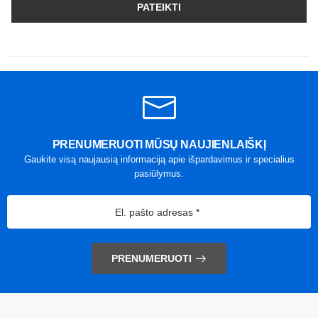
PATEIKTI
PRENUMERUOTI MŪSŲ NAUJIENLAIŠKĮ
Gaukite visą naujausią informaciją apie išpardavimus ir specialius
pasiūlymus.
PRENUMERUOTI