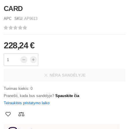
CARD
APC
SKU:
AP9613
228,24 €
NĖRA SANDĖLYJE
Turimas kiekis: 0
Pranešti, kada bus sandėlyje?
Spauskite čia
Teiraukitės pristatymo laiko