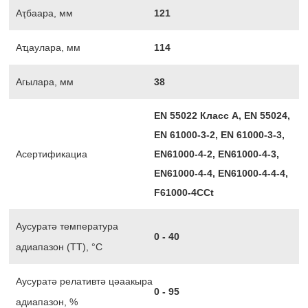
Аҭбаара, мм
121
Аҵаулара, мм
114
Агылара, мм
38
EN 55022 Класс А, EN 55024,
EN 61000-3-2, EN 61000-3-3,
Асертификациа
EN61000-4-2, EN61000-4-3,
EN61000-4-4, EN61000-4-4-4,
F61000-4CCt
Аусуратә температура
0 - 40
адиапазон (ТТ), °С
Аусуратә релативтә цәаакыра
0 - 95
адиапазон, %