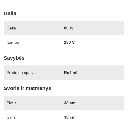
Galia
Galia
80 W
Įtampa
230 V
Savybės
Produkto spalva
Rožinė
Svoris ir matmenys
Plotis
38 cm
Gylis
38 cm