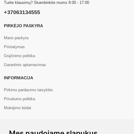
Turite klausimų? Skambinkite mums 8:00 - 17:00
+37063134555
PIRKĖJO PASKYRA
Mano paskyra
Pristatymas
Grąžinimo politika
Garantinis aptarnavimas
INFORMACIJA
Pirkimo pardavimo taisyklės
Privatumo politika
Mokėjimo būdai
APIE MUS
Mes naudojame slapukus
Apie mus