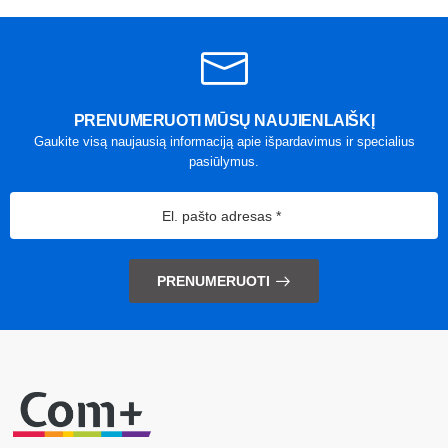
PRENUMERUOTI MŪSŲ NAUJIENLAIŠKĮ
Gaukite visą naujausią informaciją apie išpardavimus ir specialius
pasiūlymus.
PRENUMERUOTI