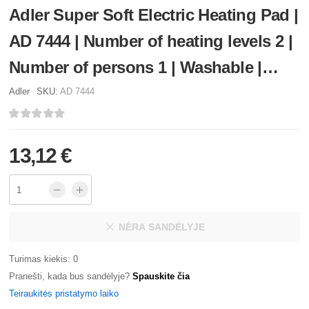
Adler Super Soft Electric Heating Pad |
AD 7444 | Number of heating levels 2 |
Number of persons 1 | Washable |
Remote control | 80 W | Pink
Adler
SKU:
AD 7444
13,12 €
NĖRA SANDĖLYJE
Turimas kiekis: 0
Pranešti, kada bus sandėlyje?
Spauskite čia
Teiraukitės pristatymo laiko