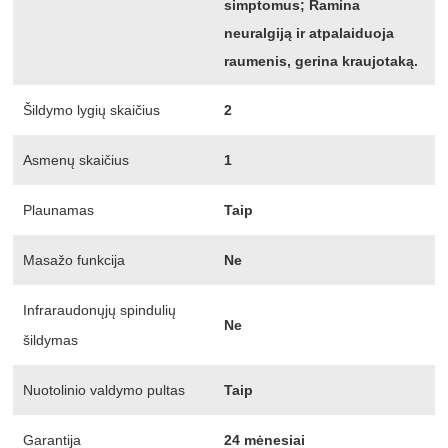
simptomus; Ramina
neuralgiją ir atpalaiduoja
raumenis, gerina kraujotaką.
Šildymo lygių skaičius
2
Asmenų skaičius
1
Plaunamas
Taip
Masažo funkcija
Ne
Infraraudonųjų spindulių
Ne
šildymas
Nuotolinio valdymo pultas
Taip
Garantija
24 mėnesiai