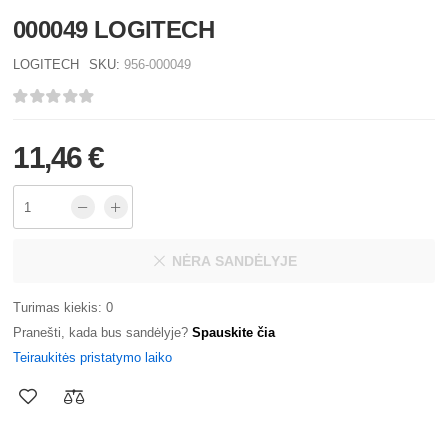
000049 LOGITECH
LOGITECH
SKU:
956-000049
11,46 €
NĖRA SANDĖLYJE
Turimas kiekis: 0
Pranešti, kada bus sandėlyje?
Spauskite čia
Teiraukitės pristatymo laiko