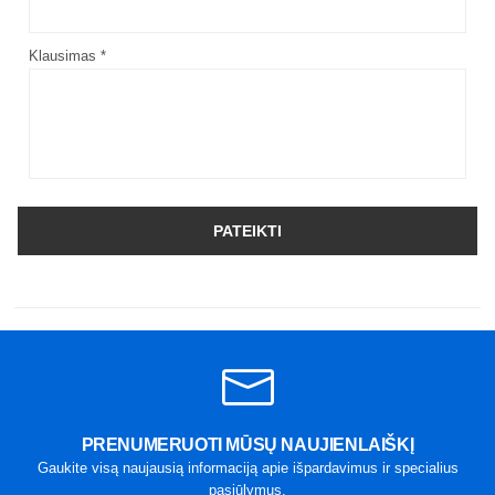
Klausimas *
PATEIKTI
PRENUMERUOTI MŪSŲ NAUJIENLAIŠKĮ
Gaukite visą naujausią informaciją apie išpardavimus ir specialius
pasiūlymus.