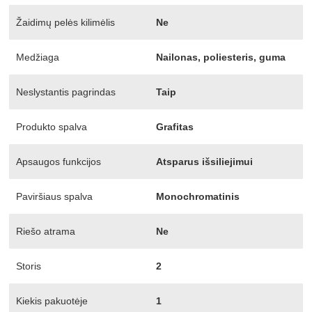
Žaidimų pelės kilimėlis
Ne
Medžiaga
Nailonas, poliesteris, guma
Neslystantis pagrindas
Taip
Produkto spalva
Grafitas
Apsaugos funkcijos
Atsparus išsiliejimui
Paviršiaus spalva
Monochromatinis
Riešo atrama
Ne
Storis
2
Kiekis pakuotėje
1