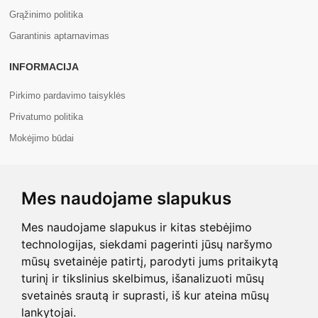
Grąžinimo politika
Garantinis aptarnavimas
INFORMACIJA
Pirkimo pardavimo taisyklės
Privatumo politika
Mokėjimo būdai
APIE MUS
Mes naudojame slapukus
Apie mus
Kontaktai
Mes naudojame slapukus ir kitas stebėjimo
technologijas, siekdami pagerinti jūsų naršymo
mūsų svetainėje patirtį, parodyti jums pritaikytą
turinį ir tikslinius skelbimus, išanalizuoti mūsų
svetainės srautą ir suprasti, iš kur ateina mūsų
Copyright © 2026 Com+. Visos teisės saugomos.
lankytojai.