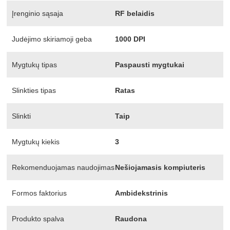
Įrenginio sąsaja
RF belaidis
Judėjimo skiriamoji geba
1000 DPI
Mygtukų tipas
Paspausti mygtukai
Slinkties tipas
Ratas
Slinkti
Taip
Mygtukų kiekis
3
Rekomenduojamas naudojimas
Nešiojamasis kompiuteris
Formos faktorius
Ambidekstrinis
Produkto spalva
Raudona