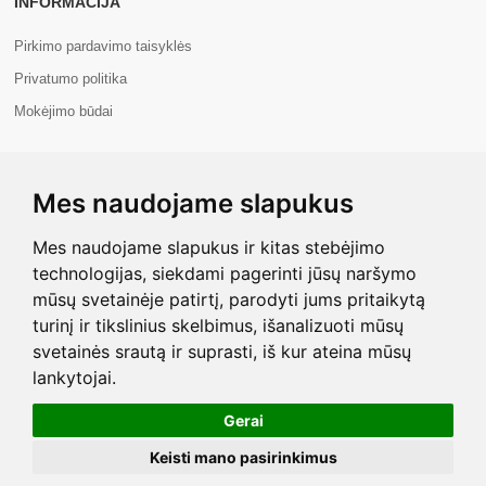
INFORMACIJA
Pirkimo pardavimo taisyklės
Privatumo politika
Mokėjimo būdai
APIE MUS
Mes naudojame slapukus
Apie mus
Kontaktai
Mes naudojame slapukus ir kitas stebėjimo
technologijas, siekdami pagerinti jūsų naršymo
mūsų svetainėje patirtį, parodyti jums pritaikytą
turinį ir tikslinius skelbimus, išanalizuoti mūsų
svetainės srautą ir suprasti, iš kur ateina mūsų
Copyright © 2026 Com+. Visos teisės saugomos.
lankytojai.
Gerai
Keisti mano pasirinkimus
Mano paskyra
Krepšelis