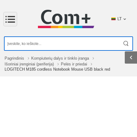
LT
Pagrindinis
Kompiuterių dalys ir tinklo įranga
Išoriniai įrenginiai (periferija)
Pelės ir priedai
LOGITECH M185 cordless Notebook Mouse USB black red