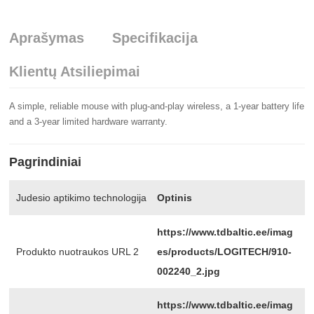
Aprašymas
Specifikacija
Klientų Atsiliepimai
A simple, reliable mouse with plug-and-play wireless, a 1-year battery life
and a 3-year limited hardware warranty.
Pagrindiniai
Judesio aptikimo technologija
Optinis
https://www.tdbaltic.ee/imag
Produkto nuotraukos URL 2
es/products/LOGITECH/910-
002240_2.jpg
https://www.tdbaltic.ee/imag