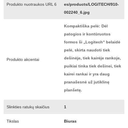
Produkto nuotraukos URL 6
es/products/LOGITECH/910-
002240_6.jpg
Kompaktiška pelė: Dėl
patogios ir kontūruotos
formos ši „Logitech“ belaidė
pelė, skirta naudoti tiek
dešinėje, tiek kairėje rankoje,
Produkto akcentai
puikiai tinka tiek dešinei, tiek
kairei rankai ir yra daug
pranašesnė už jutiklinę
planšetę.
Slinkties ratukų skaičius
1
Tikslas
Biuras