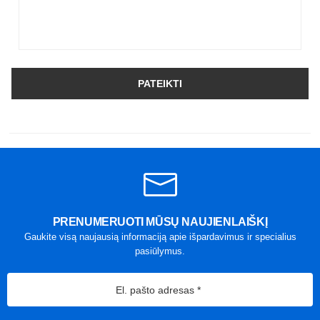
PATEIKTI
PRENUMERUOTI MŪSŲ NAUJIENLAIŠKĮ
Gaukite visą naujausią informaciją apie išpardavimus ir specialius
pasiūlymus.