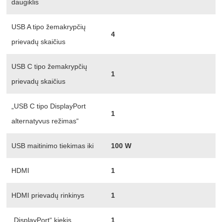
daugiklis
USB A tipo žemakrypčių
4
prievadų skaičius
USB C tipo žemakrypčių
1
prievadų skaičius
„USB C tipo DisplayPort
1
alternatyvus režimas“
USB maitinimo tiekimas iki
100 W
HDMI
1
HDMI prievadų rinkinys
1
„DisplayPort“ kiekis
1