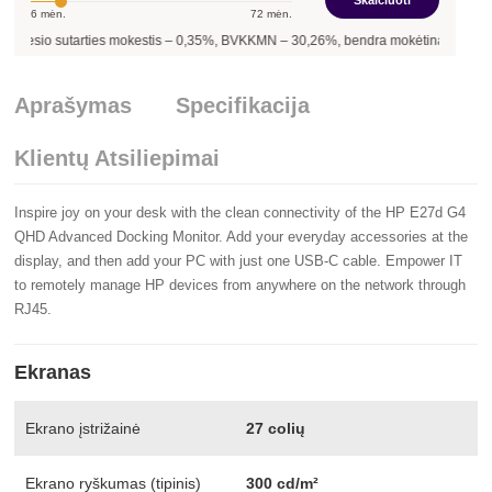
Skaičiuoti
6
mėn.
72
mėn.
sutarties mokestis –
0,35
%, BVKKMN –
30,26
%, bendra mokėtina suma –
729,00
€
Aprašymas
Specifikacija
Klientų Atsiliepimai
Inspire joy on your desk with the clean connectivity of the HP E27d G4
QHD Advanced Docking Monitor. Add your everyday accessories at the
display, and then add your PC with just one USB-C cable. Empower IT
to remotely manage HP devices from anywhere on the network through
RJ45.
Ekranas
Ekrano įstrižainė
27 colių
Ekrano ryškumas (tipinis)
300 cd/m²