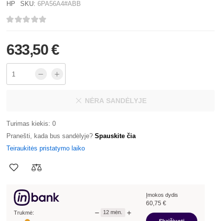
HP
SKU:
6PA56A4#ABB
633,50 €
NĖRA SANDĖLYJE
Turimas kiekis: 0
Pranešti, kada bus sandėlyje?
Spauskite čia
Teiraukitės pristatymo laiko
Įmokos dydis
60,75
€
−
+
12
mėn.
Trukmė: