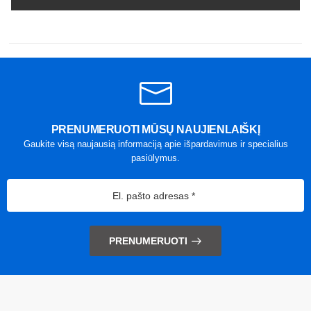
PRENUMERUOTI MŪSŲ NAUJIENLAIŠKĮ
Gaukite visą naujausią informaciją apie išpardavimus ir specialius
pasiūlymus.
PRENUMERUOTI