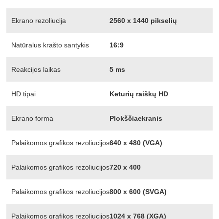
Ekrano rezoliucija
2560 x 1440 pikselių
Natūralus krašto santykis
16:9
Reakcijos laikas
5 ms
HD tipai
Keturių raiškų HD
Ekrano forma
Plokščiaekranis
Palaikomos grafikos rezoliucijos
640 x 480 (VGA)
Palaikomos grafikos rezoliucijos
720 x 400
Palaikomos grafikos rezoliucijos
800 x 600 (SVGA)
Palaikomos grafikos rezoliucijos
1024 x 768 (XGA)