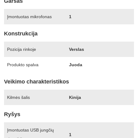
Garsas
Įmontuotas mikrofonas
1
Konstrukcija
Pozicija rinkoje
Verslas
Produkto spalva
Juoda
Veikimo charakteristikos
Kilmės šalis
Kinija
Ryšys
Įmontuotas USB jungčių
1