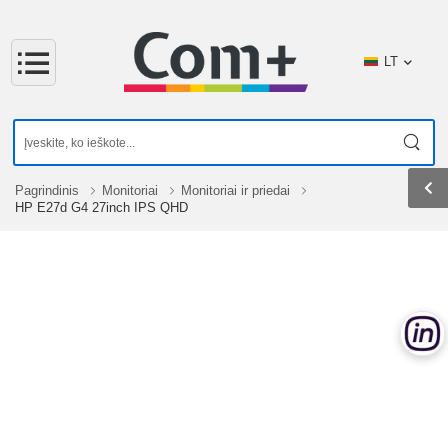
LT
Pagrindinis
Monitoriai
Monitoriai ir priedai
HP E27d G4 27inch IPS QHD