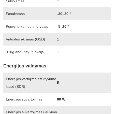
Sukiojamas
1
Pasukamas
-30–30 °
Posvyrio kampo intervalas
-5–20 °
Virtualus ekranas (OSD)
1
„Plug and Play“ funkcija
1
Energijos valdymas
Energijos vartojimo efektyvumo
E
klasė (SDR)
Energijos suvartojimas
80 W
Energijos suvartojimas (laukimo