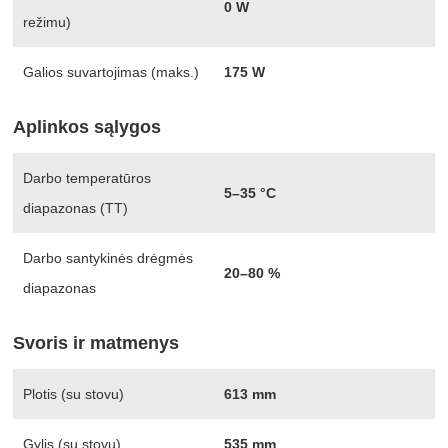
0 W
režimu)
Galios suvartojimas (maks.)
175 W
Aplinkos sąlygos
Darbo temperatūros
5–35 °C
diapazonas (TT)
Darbo santykinės drėgmės
20–80 %
diapazonas
Svoris ir matmenys
Plotis (su stovu)
613 mm
Gylis (su stovu)
535 mm