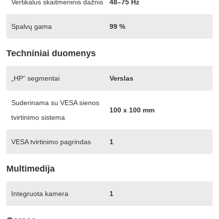
Vertikalus skaitmeninis dažnis
48–75 Hz
Spalvų gama
99 %
Techniniai duomenys
„HP“ segmentai
Verslas
Suderinama su VESA sienos
100 x 100 mm
tvirtinimo sistema
VESA tvirtinimo pagrindas
1
Multimedija
Integruota kamera
1