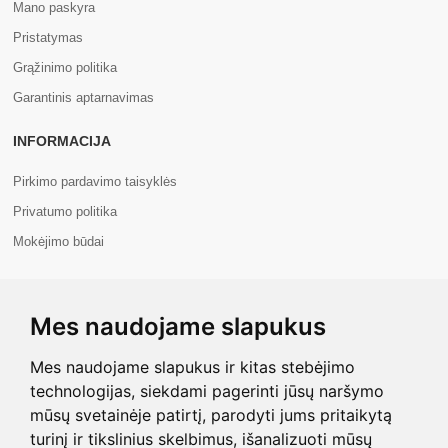
Mano paskyra
Pristatymas
Grąžinimo politika
Garantinis aptarnavimas
INFORMACIJA
Pirkimo pardavimo taisyklės
Privatumo politika
Mokėjimo būdai
APIE MUS
Mes naudojame slapukus
Apie mus
Kontaktai
Mes naudojame slapukus ir kitas stebėjimo
technologijas, siekdami pagerinti jūsų naršymo
mūsų svetainėje patirtį, parodyti jums pritaikytą
turinį ir tikslinius skelbimus, išanalizuoti mūsų