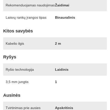
Rekomenduojamas naudojimas
Žaidimai
Laisvų rankų įrangos tipas
Binauralinis
Kitos savybės
Kabelio ilgis
2 m
Ryšys
Ryšio technologija
Laidinis
3,5 mm jungtis
1
Ausinės
Tvirtinimas prie ausies
Apskritinis