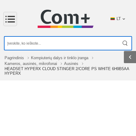
LT
Pagrindinis
Kompiuterių dalys ir tinklo įranga
Kameros, ausinės, mikrofonai
Ausinės
HEADSET HYPERX CLOUD STINGER 2/CORE PS WHITE 6H9B5AA
HYPERX