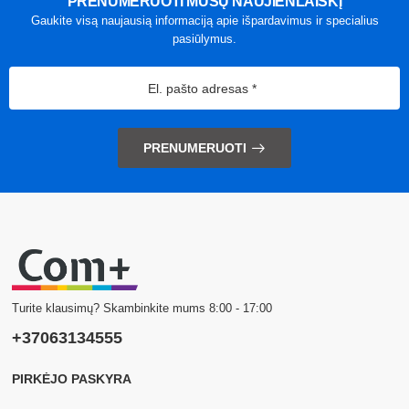
PRENUMERUOTI MŪSŲ NAUJIENLAIŠKĮ
Gaukite visą naujausią informaciją apie išpardavimus ir specialius
pasiūlymus.
PRENUMERUOTI
Turite klausimų? Skambinkite mums 8:00 - 17:00
+37063134555
PIRKĖJO PASKYRA