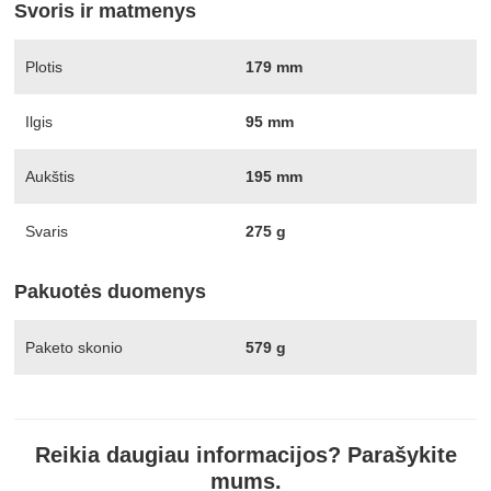
Svoris ir matmenys
Plotis
179 mm
Ilgis
95 mm
Aukštis
195 mm
Svaris
275 g
Pakuotės duomenys
Paketo skonio
579 g
Reikia daugiau informacijos? Parašykite
mums.