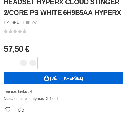
HEADSET HYPERX CLOUD STINGER
2/CORE PS WHITE 6H9B5AA HYPERX
HP
SKU:
6H9B5AA
57,50 €
ĮDĖTI Į KREPŠELĮ
Turimas kiekis: 4
Numatomas pristatymas: 3-4 d.d.