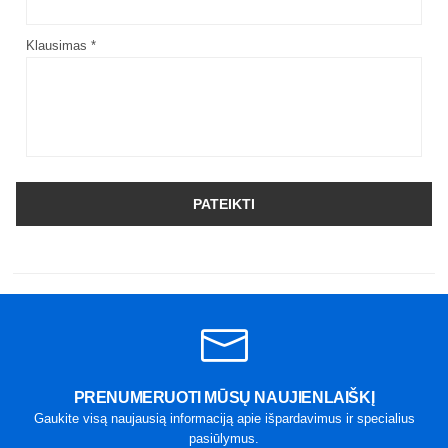
Klausimas *
PATEIKTI
PRENUMERUOTI MŪSŲ NAUJIENLAIŠKĮ
Gaukite visą naujausią informaciją apie išpardavimus ir specialius
pasiūlymus.