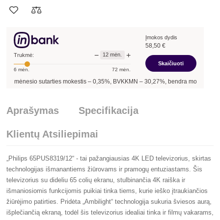
Įmokos dydis
58,50
€
−
+
12
mėn.
Trukmė:
Skaičiuoti
6
mėn.
72
mėn.
mėnesio sutarties mokestis –
0,35
%, BVKKMN –
30,27
%, bendra mokėtina suma 
Aprašymas
Specifikacija
Klientų Atsiliepimai
„Philips 65PUS8319/12“ - tai pažangiausias 4K LED televizorius, skirtas
technologijas išmanantiems žiūrovams ir pramogų entuziastams. Šis
televizorius su dideliu 65 colių ekranu, stulbinančia 4K raiška ir
išmaniosiomis funkcijomis puikiai tinka tiems, kurie ieško įtraukiančios
žiūrėjimo patirties. Pridėta „Ambilight“ technologija sukuria šviesos aurą,
išplečiančią ekraną, todėl šis televizorius idealiai tinka ir filmų vakarams,