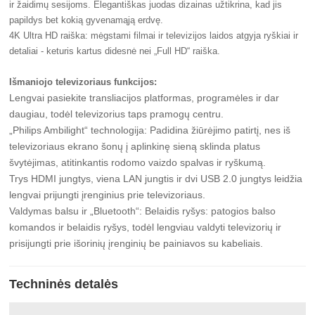
ir žaidimų sesijoms. Elegantiškas juodas dizainas užtikrina, kad jis
papildys bet kokią gyvenamąją erdvę.
4K Ultra HD raiška: mėgstami filmai ir televizijos laidos atgyja ryškiai ir
detaliai - keturis kartus didesnė nei „Full HD“ raiška.
Išmaniojo televizoriaus funkcijos:
Lengvai pasiekite transliacijos platformas, programėles ir dar
daugiau, todėl televizorius taps pramogų centru.
„Philips Ambilight“ technologija: Padidina žiūrėjimo patirtį, nes iš
televizoriaus ekrano šonų į aplinkinę sieną sklinda platus
švytėjimas, atitinkantis rodomo vaizdo spalvas ir ryškumą.
Trys HDMI jungtys, viena LAN jungtis ir dvi USB 2.0 jungtys leidžia
lengvai prijungti įrenginius prie televizoriaus.
Valdymas balsu ir „Bluetooth“: Belaidis ryšys: patogios balso
komandos ir belaidis ryšys, todėl lengviau valdyti televizorių ir
prisijungti prie išorinių įrenginių be painiavos su kabeliais.
Techninės detalės