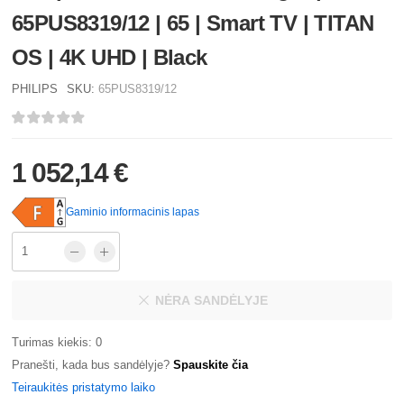
65PUS8319/12 | 65 | Smart TV | TITAN
OS | 4K UHD | Black
PHILIPS
SKU:
65PUS8319/12
1 052,14 €
Gaminio informacinis lapas
NĖRA SANDĖLYJE
Turimas kiekis: 0
Pranešti, kada bus sandėlyje?
Spauskite čia
Teiraukitės pristatymo laiko