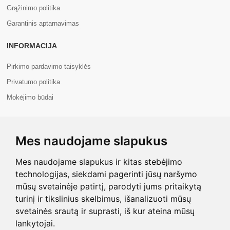
Grąžinimo politika
Garantinis aptarnavimas
INFORMACIJA
Pirkimo pardavimo taisyklės
Privatumo politika
Mokėjimo būdai
APIE MUS
Mes naudojame slapukus
Apie mus
Kontaktai
Mes naudojame slapukus ir kitas stebėjimo
technologijas, siekdami pagerinti jūsų naršymo
mūsų svetainėje patirtį, parodyti jums pritaikytą
turinį ir tikslinius skelbimus, išanalizuoti mūsų
svetainės srautą ir suprasti, iš kur ateina mūsų
Copyright © 2026 Com+. Visos teisės saugomos.
lankytojai.