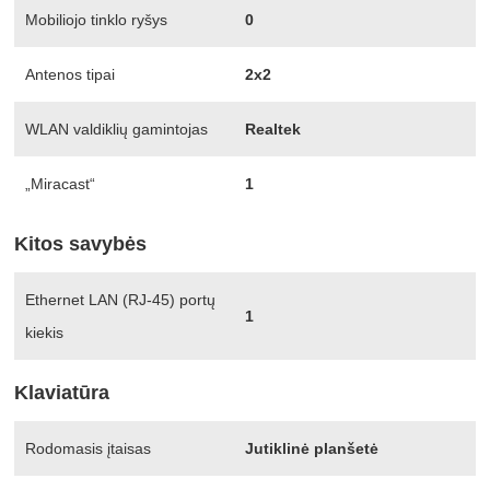
Mobiliojo tinklo ryšys
0
Antenos tipai
2x2
WLAN valdiklių gamintojas
Realtek
„Miracast“
1
Kitos savybės
Ethernet LAN (RJ-45) portų
1
kiekis
Klaviatūra
Rodomasis įtaisas
Jutiklinė planšetė