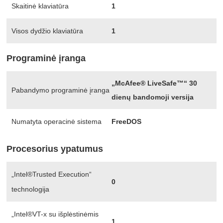
Skaitinė klaviatūra
1
Visos dydžio klaviatūra
1
Programinė įranga
„McAfee® LiveSafe™“ 30
Pabandymo programinė įranga
dienų bandomoji versija
Numatyta operacinė sistema
FreeDOS
Procesorius ypatumus
„Intel®Trusted Execution“
0
technologija
„Intel®VT-x su išplėstinėmis
1