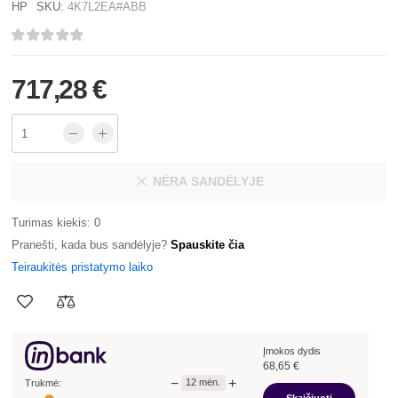
HP
SKU:
4K7L2EA#ABB
717,28 €
NĖRA SANDĖLYJE
Turimas kiekis: 0
Pranešti, kada bus sandėlyje?
Spauskite čia
Teiraukitės pristatymo laiko
Įmokos dydis
68,65
€
−
+
12
mėn.
Trukmė: