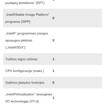
puslapių lentelėmis“ (EPT)
„Intel®Stable Image Platform“
0
programa (SIPP)
„Intel®“ programinės įrangos
apsaugos plėtiniai
0
(„Intel®SGX“)
Tuščios eigos režimai
1
CPU konfigūracija (maks.)
1
Galimos įtaisytos funkcijos
0
„Intel®Virtualization“ tiesioginės
1
I/O technologija (VT-d)