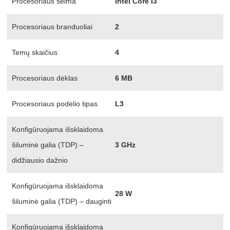
Procesoriaus šeima
Intel Core i3
Procesoriaus branduoliai
2
Temų skaičius
4
Procesoriaus dėklas
6 MB
Procesoriaus podėlio tipas
L3
Konfigūruojama išsklaidoma
šiluminė galia (TDP) –
3 GHz
didžiausio dažnio
Konfigūruojama išsklaidoma
28 W
šiluminė galia (TDP) – dauginti
Konfigūruojama išsklaidoma