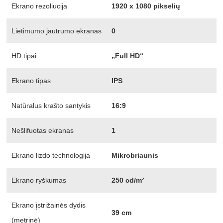
Ekrano rezoliucija
1920 x 1080 pikselių
Lietimumo jautrumo ekranas
0
HD tipai
„Full HD“
Ekrano tipas
IPS
Natūralus krašto santykis
16:9
Nešlifuotas ekranas
1
Ekrano lizdo technologija
Mikrobriaunis
Ekrano ryškumas
250 cd/m²
Ekrano įstrižainės dydis
39 cm
(metrinė)