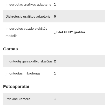
Integruotas grafikos adapteris
1
Diskretusis grafikos adapteris
0
Integruotos vaizdo plokštės
„Intel UHD“ grafika
modelis
Garsas
Įmontuotų garsakalbių skaičius
2
Įmontuotas mikrofonas
1
Fotoaparatai
Priekinė kamera
1