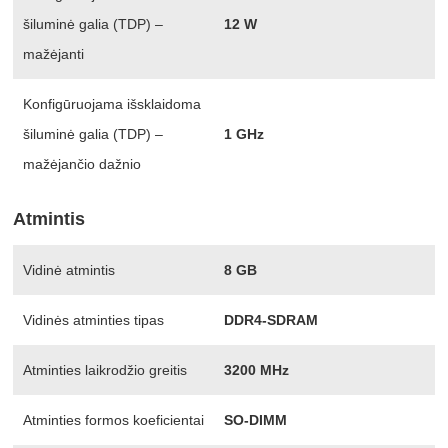
šiluminė galia (TDP) –
12 W
mažėjanti
Konfigūruojama išsklaidoma
šiluminė galia (TDP) –
1 GHz
mažėjančio dažnio
Atmintis
Vidinė atmintis
8 GB
Vidinės atminties tipas
DDR4-SDRAM
Atminties laikrodžio greitis
3200 MHz
Atminties formos koeficientai
SO-DIMM