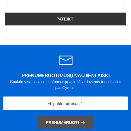
PATEIKTI
PRENUMERUOTI MŪSŲ NAUJIENLAIŠKĮ
Gaukite visą naujausią informaciją apie išpardavimus ir specialius
pasiūlymus.
PRENUMERUOTI