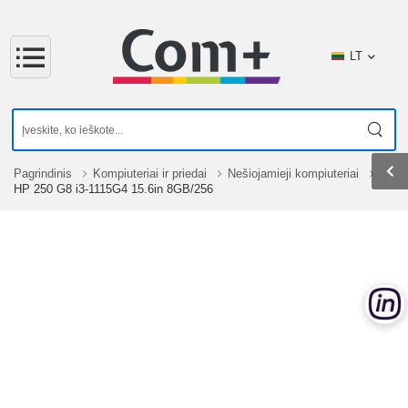
LT
Pagrindinis
Kompiuteriai ir priedai
Nešiojamieji kompiuteriai
HP 250 G8 i3-1115G4 15.6in 8GB/256