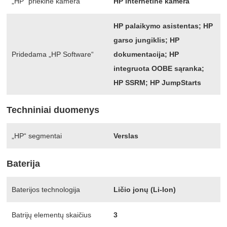
„HP“ priekinė kamera
HP internetinė kamera
HP palaikymo asistentas; HP
garso jungiklis; HP
Pridedama „HP Software“
dokumentacija; HP
integruota OOBE sąranka;
HP SSRM; HP JumpStarts
Techniniai duomenys
„HP“ segmentai
Verslas
Baterija
Baterijos technologija
Ličio jonų (Li-Ion)
Batrijų elementų skaičius
3