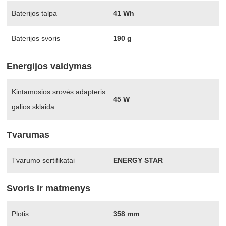
Baterijos talpa
41 Wh
Baterijos svoris
190 g
Energijos valdymas
Kintamosios srovės adapteris
45 W
galios sklaida
Tvarumas
Tvarumo sertifikatai
ENERGY STAR
Svoris ir matmenys
Plotis
358 mm