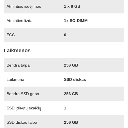
Atminties išdėjimas
1 x 8 GB
Atminties lizdai
1x SO-DIMM
ECC
0
Laikmenos
Bendra talpa
256 GB
Laikmena
SSD diskas
Bendra SSD geba
256 GB
SSD įdiegtų skaičių
1
SSD diskas talpa
256 GB