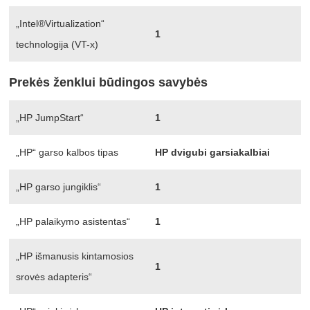
„Intel®Virtualization“
1
technologija (VT-x)
Prekės ženklui būdingos savybės
„HP JumpStart“
1
„HP“ garso kalbos tipas
HP dvigubi garsiakalbiai
„HP garso jungiklis“
1
„HP palaikymo asistentas“
1
„HP išmanusis kintamosios
1
srovės adapteris“