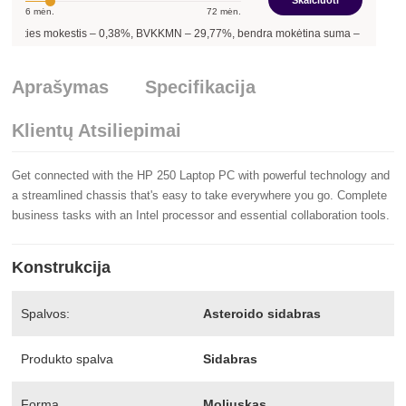
Skaičiuoti
6
mėn.
72
mėn.
is –
0,38
%, BVKKMN –
29,77
%, bendra mokėtina suma –
823,80
€, mėnesio įmok
Aprašymas
Specifikacija
Klientų Atsiliepimai
Get connected with the HP 250 Laptop PC with powerful technology and
a streamlined chassis that's easy to take everywhere you go. Complete
business tasks with an Intel processor and essential collaboration tools.
Konstrukcija
Spalvos:
Asteroido sidabras
Produkto spalva
Sidabras
Forma
Moliuskas