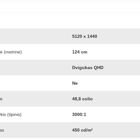
5120 x 1440
nė (metrinė)
124 cm
Dvigubas QHD
Ne
nė
48,8 colio
is (tipinis)
3000:1
as
450 cd/m²