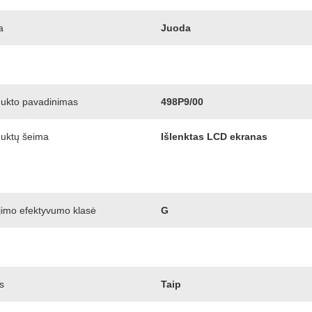
a
Juoda
dukto pavadinimas
498P9/00
duktų šeima
Išlenktas LCD ekranas
ojimo efektyvumo klasė
G
s
Taip