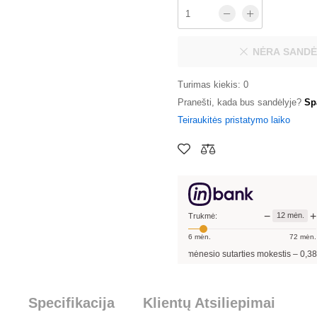
NĖRA SANDĖ
Turimas kiekis: 0
Pranešti, kada bus sandėlyje?
Sp
Teiraukitės pristatymo laiko
−
+
12
mėn.
Trukmė:
6
mėn.
72
mėn.
utarties sudarymo mokestis -
3,00
%, mėnesio sutarties mokestis –
0,38
%, BVKKMN 
Specifikacija
Klientų Atsiliepimai