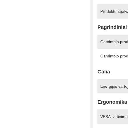
Produkto spalv
Pagrindiniai
Gamintojo pro
Gamintojo pro
Galia
Energijos vart
Ergonomika
VESA tvirtinima