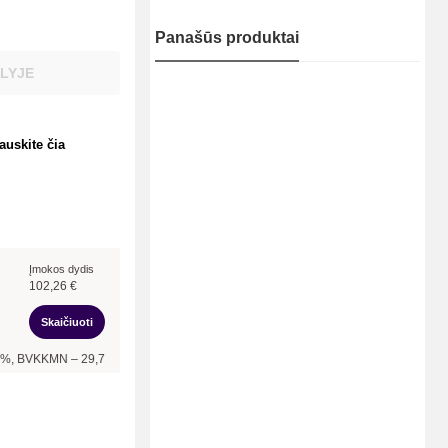
Panašūs produktai
LYJE
auskite čia
Įmokos dydis
102,26
€
Skaičiuoti
–
29,79
%, bendra mokėtina suma –
1 227,12
€, mėnesio įmoka –
102,26
€.