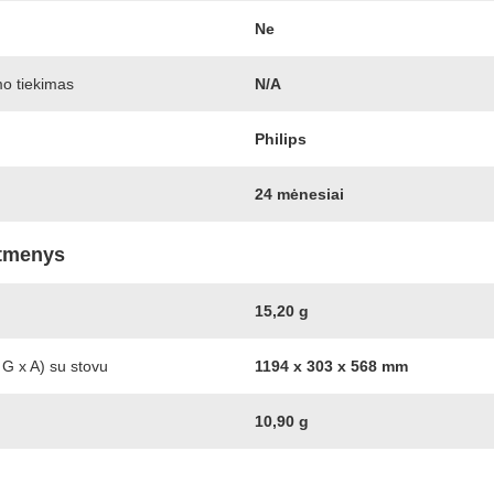
Ne
o tiekimas
N/A
Philips
24 mėnesiai
atmenys
15,20 g
G x A) su stovu
1194 x 303 x 568 mm
10,90 g