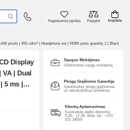
Krepšelis
Pageidavimų sąrašas
Palyginti
 1440 pixels | 450 cd/m² | Headphone out | HDMI ports quantity 2 | Black
Saugus Mokėjimas
LCD Display
Užtikriname saugų mokėjimą
 | VA | Dual
Pinigų Grąžinimo Garantija
| 5 ms |
Garantuotas pinigų grąžinimas
už nekokybiškus produktus
 | 450
 out |
Klientų Aptarnavimas
Susisiekite darbo dienomis
y 2 | Black
8:00 - 17:00. Mob. tel.: +370
631 34555