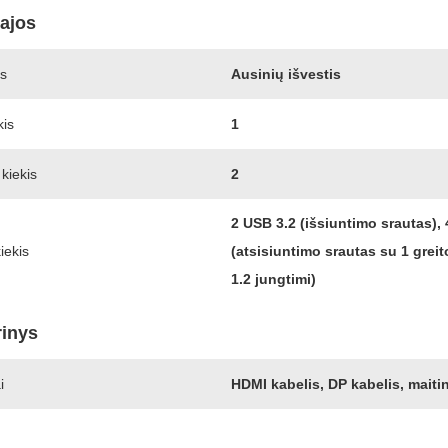
sajos
ys
Ausinių išvestis
kis
1
kiekis
2
2 USB 3.2 (išsiuntimo srautas),
iekis
(atsisiuntimo srautas su 1 grei
1.2 jungtimi)
rinys
i
HDMI kabelis, DP kabelis, maiti