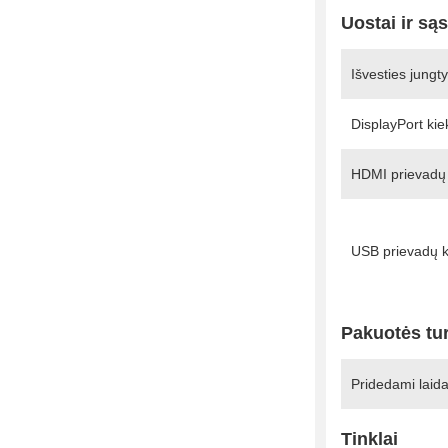
Uostai ir są
Išvesties jungt
DisplayPort kie
HDMI prievadų 
USB prievadų k
Pakuotės tu
Pridedami laida
Tinklai