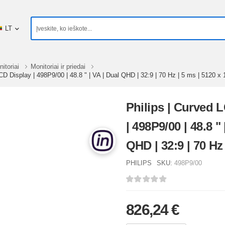
LT
itoriai
Monitoriai ir priedai
CD Display | 498P9/00 | 48.8 " | VA | Dual QHD | 32:9 | 70 Hz | 5 ms | 5120 x
Philips | Curved 
| 498P9/00 | 48.8 "
QHD | 32:9 | 70 Hz 
5120 x 1440 pixels
PHILIPS
SKU:
498P9/00
cd/m² | Headphone
HDMI ports quantit
826,24 €