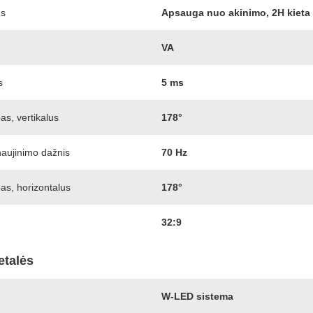
us
Apsauga nuo akinimo, 2H kieta
VA
s
5 ms
s, vertikalus
178°
aujinimo dažnis
70 Hz
as, horizontalus
178°
32:9
etalės
W-LED sistema