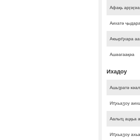
Афақь арӷәӷә
Аихатә ҷыдар
Аҽырԥхара аа
Ашәагаақәа
Ихадоу
Ашьҭратә кәа
Иԥхьаӡоу аих
Аалыҵ ацқьа 
Иԥхьаӡоу ахь