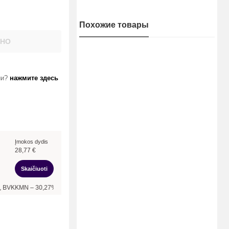
Похожие товары
АНО
ии?
нажмите здесь
Įmokos dydis
28,77
€
Skaičiuoti
N –
30,27
%, bendra mokėtina suma –
345,24
€, mėnesio įmoka –
28,77
€.