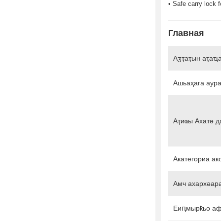
• Safe carry lock 
Главная
Аӡҭаҭын аҭаҵ
Ашьаҳага аур
Аҭиҩы Ахатә д
Акатегориа ак
Амч ахархәар
Еиԥмырҟьо аф