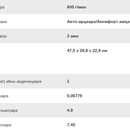
ара
600 г/мин
ақәа
Авто-арцәара/Акомфорт амҵ
мҭа
2 мин
47,5 х 28,8 х 22,9 см
лаԥ аҟны аединицақәа
1
шара
0,06779
ахьанҭара
4.9
анҭара
7.45