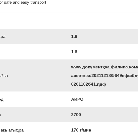
for safe and easy transport
ара
1.8
а
1.8
www.документқәа.филипс.ком
аҟьа
ассетқәа/20211218/5649еффбд
0201102б41.пдф
од
АИРО
а
2700
ақь аҭыҵра
170 г/мин