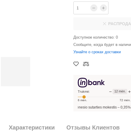
РАСПРОД
Доступное количество: 0
Сообщите, когда будет в налич
Узнайте о сроках доставки
−
+
12
mėn.
Trukmė:
6
mėn.
72
mėn.
sutarties sudarymo mokestis -
3,00
%, mėnesio sutarties mokestis –
0,35
%, BVKKM
Характеристики
Отзывы Клиентов