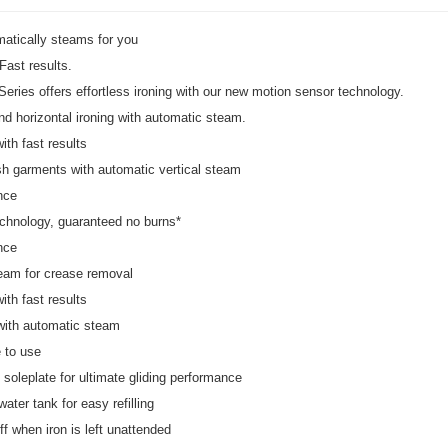
matically steams for you
 Fast results.
eries offers effortless ironing with our new motion sensor technology.
and horizontal ironing with automatic steam.
with fast results
sh garments with automatic vertical steam
nce
hnology, guaranteed no burns*
nce
team for crease removal
with fast results
y with automatic steam
 to use
 soleplate for ultimate gliding performance
ater tank for easy refilling
ff when iron is left unattended