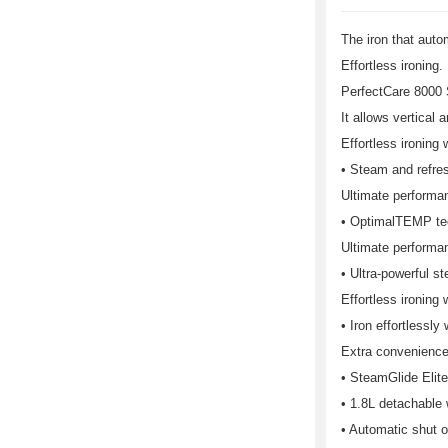
The iron that auto
Effortless ironing.
PerfectCare 8000 S
It allows vertical 
Effortless ironing 
• Steam and refre
Ultimate performa
• OptimalTEMP tec
Ultimate performa
• Ultra-powerful s
Effortless ironing 
• Iron effortlessl
Extra convenience
• SteamGlide Elite
• 1.8L detachable w
• Automatic shut o