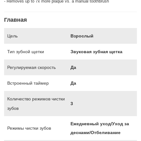
- Removes up to 7x more plaque vs. a manual toothbrush
Главная
Цель
Взрослый
Тип зубной щетки
Звуковая зубная щетка
Регулируемая скорость
Да
Встроенный таймер
Да
Количество режимов чистки
3
зубов
Ежедневный уход/Уход за
Режимы чистки зубов
деснами/Отбеливание