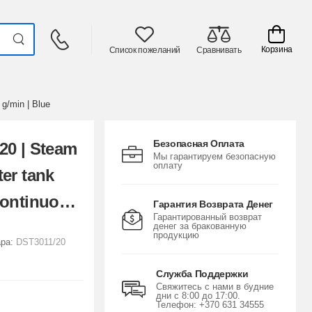
Корзина
Список пожеланий
Сравнивать
 g/min | Blue
Безопасная Оплата
/20 | Steam
Мы гарантируем безопасную
оплату
ter tank
 Continuous
Гарантия Возврата Денег
Гарантированный возврат
Blue
денег за бракованную
продукцию
ара:
DST3011/20
Служба Поддержки
Свяжитесь с нами в будние
дни с 8:00 до 17:00.
Телефон: +370 631 34555