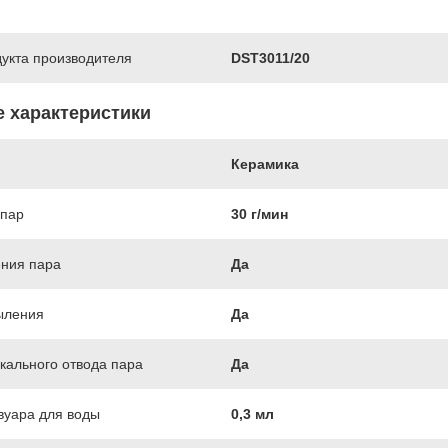
укта производителя
DST3011/20
е характеристики
Керамика
пар
30 г/мин
ения пара
Да
ыления
Да
кального отвода пара
Да
вуара для воды
0,3 мл