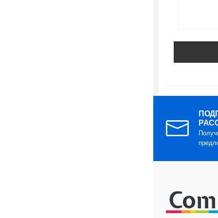
ПОД
РАС
Получ
предл