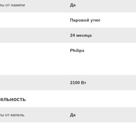
ы от накипи
Да
Паровой утюг
24 месяца
Philips
2100 Вт
ельность
ы от капель
Да