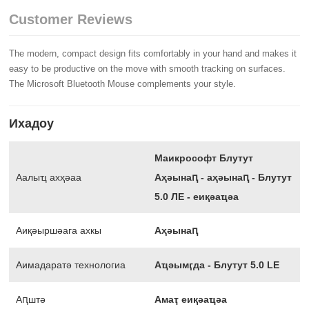
Customer Reviews
The modern, compact design fits comfortably in your hand and makes it
easy to be productive on the move with smooth tracking on surfaces.
The Microsoft Bluetooth Mouse complements your style.
Ихадоу
Маикрософт Блутут
Аалыҵ ахҳәаа
Аҳәынаԥ - аҳәынаԥ - Блутут
5.0 ЛЕ - еиқәаҵәа
Аиқәыршәага ахкы
Аҳәынаԥ
Аимадаратә технологиа
Аҵәымӷда - Блутут 5.0 LE
Аԥштә
Амаҭ еиқәаҵәа