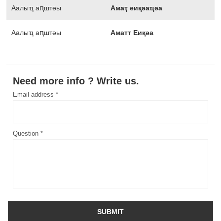
Аалыҵ аԥштәы
Амаҭ еиқәаҵәа
Аалыҵ аԥштәы
Аматт Еиқәа
Need more info ? Write us.
Email address *
Question *
SUBMIT