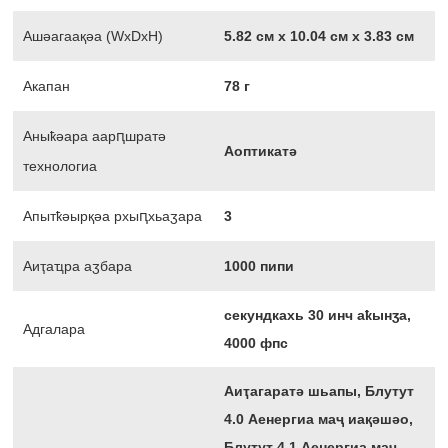
Ашәагаақәа (WxDxH)
5.82 см х 10.04 см х 3.83 см
Акапан
78 г
Аныҟәара аарԥшратә
Аоптикатә
технологиа
Апытҟәырқәа рхыԥхьаӡара
3
Аиҭаҵра аӡбара
1000 пипи
секундкахь 30 инч аҟынӡа,
Адгалара
4000 фпс
Аиҭагаратә шьапы, Блутут
4.0 Аенергиа маҷ иақәшәо,
Блутут 4.1 Аенергиа маҷ