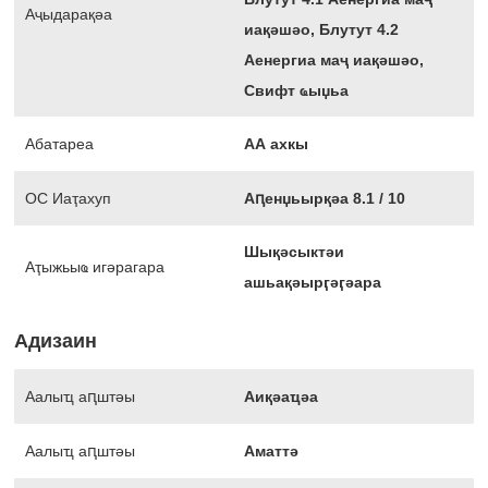
Аҷыдарақәа
иақәшәо, Блутут 4.2
Аенергиа маҷ иақәшәо,
Свифт ҩыџьа
Абатареа
АА ахкы
ОС Иаҭахуп
Аԥенџьырқәа 8.1 / 10
Шықәсыктәи
Аҭыжьыҩ игәрагара
ашьақәырӷәӷәара
Адизаин
Аалыҵ аԥштәы
Аиқәаҵәа
Аалыҵ аԥштәы
Аматтә