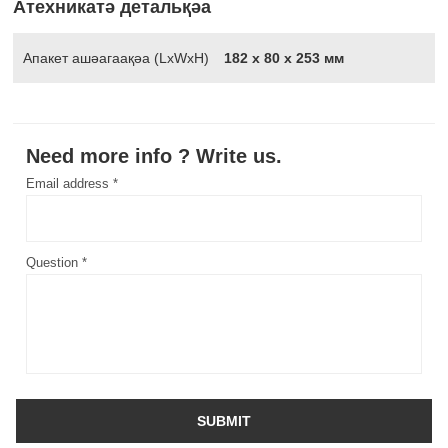
Атехникатә детальқәа
Апакет ашәагаақәа (LxWxH)
182 х 80 х 253 мм
Need more info ? Write us.
Email address *
Question *
SUBMIT