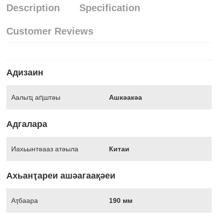
Description
Specification
Customer Reviews
Адизаин
Аалыҵ аԥштәы
Ашкәакәа
Адгалара
Иахьынтәааз атәыла
Китаи
Ахьанҭареи ашәагаақәеи
Аҭбаара
190 мм