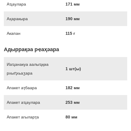
Аҵаулара
171 мм
Аҳаракыра
190 мм
Акапан
115 г
Адыррақәа рҿаҳәара
Иаҵанакуа аалыҵқәа
1 шт(ы)
рхыԥхьаӡара
Апакет аҭбаара
182 мм
Апакет аҵаулара
253 мм
Апакет агыларҭа
80 мм