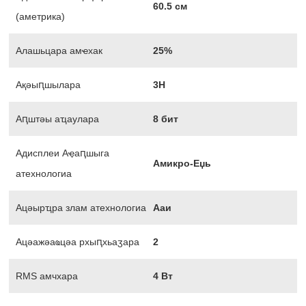
60.5 см
(аметрика)
Алашьцара амҽхак
25%
Ақәыԥшылара
3Н
Аԥштәы аҵаулара
8 бит
Адисплеи Аҿаԥшыга
Амикро-Еџь
атехнологиа
Ацәырҵра злам атехнологиа
Ааи
Ацәажәаҩцәа рхыԥхьаӡара
2
RMS амчхара
4 Вт