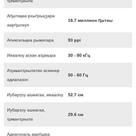
ҵәҩанҵәыла
Аԥштәқәа рхыԥхьаӡара
16.7 миллион ԥштәы
аарԥштәуп
Апиксельқәа рыжәпара
93 ppi
Ииаалоу аскан аҵакыра
30 - 80 кГц
Аҵәҩанҵәылатәи асканер
50 - 60 Гц
адиапазон
Иубарҭоу ашәагаа, ииаалоу
52.7 см
Иубарҭоу ашәагаа,
29.6 см
ҵәҩанҵәыла
Адиагональ аарԥшра