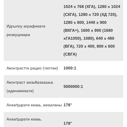
1024 х 768 (ХГА), 1280 х 1024
(СХГА), 1280 х 720 (ХД 720),
1280 х 800, 1440 х 900
Идгылоу аграфикатә
(ВХГА+), 1600 х 900 (1680
резиуциақәа
хГА1050), 1080), 640 х 480
(ВГА), 720 х 400, 800 х 600
(СВГА)
Аконтрасттә рацио (типтәи)
1000:1
Аконтраст аизыҟазаашьа
5000000:1
(адинамикатә)
Ахәаԥшратә кәакь, ииааланы
178°
Ахәаԥшратә кәакь,
178°