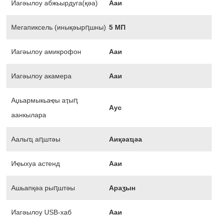
Иагәылоу абжьырдуга(қәа)
Ааи
Мегапиксель (инықәырԥшны)
5 МП
Иагәылоу амикрофон
Ааи
Иагәылоу акамера
Ааи
Аџьармыкьаҿы аҭыԥ
Аус
аанкылара
Аалыҵ аԥштәы
Аиқәаҵәа
Иҿыхуа астенд
Ааи
Ашьапқәа рыԥштәы
Араӡын
Иагәылоу USB-хаб
Ааи