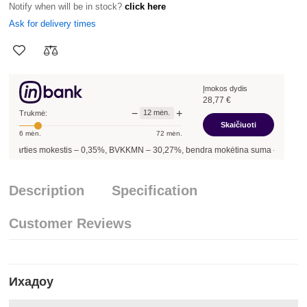
Notify when will be in stock?
click here
Ask for delivery times
Įmokos dydis
28,77
€
−
+
12
mėn.
Trukmė:
Skaičiuoti
6
mėn.
72
mėn.
 mokestis –
0,35
%, BVKKMN –
30,27
%, bendra mokėtina suma –
345,24
€, mėnesi
Description
Specification
Customer Reviews
Ихадоу