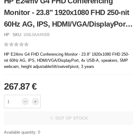
HP E24mv G4 FHD Conferencing
Monitor - 23.8" 1920x1080 FHD 250-nit
60Hz AG, IPS, HDMI/VGA/DisplayPort,
4x USB-A, speakers, 5MP webcam,
HP
SKU:
169L0AA#ABB
height adjustable/tilt/swivel/pivot, 3
HP E24mv G4 FHD Conferencing Monitor - 23.8" 1920x1080 FHD 250-
years
nit 60Hz AG, IPS, HDMI/VGA/DisplayPort, 4x USB-A, speakers, 5MP
webcam, height adjustable/tilt/swivel/pivot, 3 years
267.87 €
OUT OF STOCK
Available quantity: 0