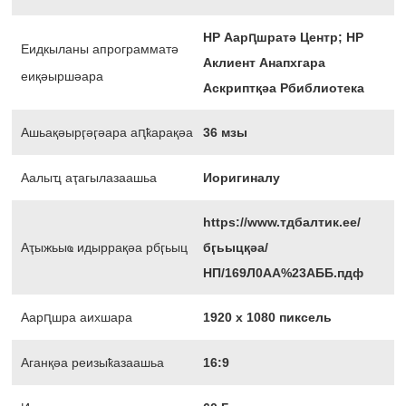
HP Аарԥшратә Центр; HP
Еидкыланы апрограмматә
Аклиент Анапхгара
еиқәыршәара
Аскриптқәа Рбиблиотека
Ашьақәырӷәӷәара аԥҟарақәа
36 мзы
Аалыҵ аҭагылазаашьа
Иоригиналу
https://www.тдбалтик.ее/
Аҭыжьыҩ идыррақәа рбӷьыц
бӷьыцқәа/
НП/169Л0АА%23АББ.пдф
Аарԥшра аихшара
1920 х 1080 пиксель
Аганқәа реизыҟазаашьа
16:9