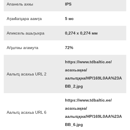
Апанель ахкы
IPS
Аҭакҟаҵара аамҭа
5 мс
Апиксель ашьҭыхра
0,274 х 0,274 мм
Аԥштәы агамута
72%
https://www.tdbaltic.ee/
асахьақәа/
Аалыҵ асахьа URL 2
аалыҵқәа/HP/169L0AA%23A
BB_2.jpg
https://www.tdbaltic.ee/
асахьақәа/
Аалыҵ асахьа URL 6
аалыҵқәа/HP/169L0AA%23A
BB_6.jpg