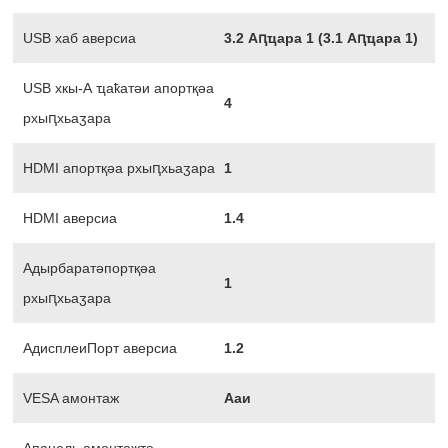
USB хаб аверсиа
3.2 Аԥҵара 1 (3.1 Аԥҵара 1)
USB хкы-А ҵаҟатәи апортқәа
4
рхыԥхьаӡара
HDMI апортқәа рхыԥхьаӡара
1
HDMI аверсиа
1.4
Адырбаратәпортқәа
1
рхыԥхьаӡара
АдисплеиПорт аверсиа
1.2
VESA амонтаж
Ааи