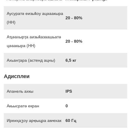
Аусуратә еизыҟоу ацәаакыра
20 - 80%
(HH)
Аҵәахырҭа аизыҟазаашьатә
20 - 80%
цәаакыра (HH)
Ахьанҭара (астенд ацны)
6,5 кг
Адисплеи
Апанель ахкы
IPS
Акьысратә екран
0
Иреиҳаӡоу арҿыцра амҽхак
60 Гц