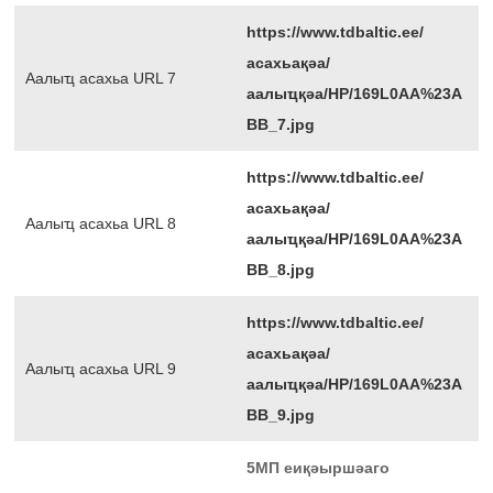
https://www.tdbaltic.ee/
асахьақәа/
Аалыҵ асахьа URL 7
аалыҵқәа/HP/169L0AA%23A
BB_7.jpg
https://www.tdbaltic.ee/
асахьақәа/
Аалыҵ асахьа URL 8
аалыҵқәа/HP/169L0AA%23A
BB_8.jpg
https://www.tdbaltic.ee/
асахьақәа/
Аалыҵ асахьа URL 9
аалыҵқәа/HP/169L0AA%23A
BB_9.jpg
5МП еиқәыршәаго