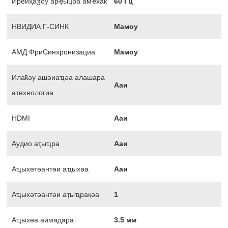
Иреиҳаӡоу арҿыцра амҽхак
60 Гц
НВИДИА Г-СИНК
Мамоу
АМД ФриСинхронизациа
Мамоу
Илаҟәу ашәиаҵәа алашара
Ааи
атехнологиа
HDMI
Ааи
Аудио аҭыҵра
Ааи
Аҵыхәтәантәи аҵыхәа
Ааи
Аҵыхәтәантәи аҭыҵрақәа
1
Аҵыхәа аимадара
3.5 мм