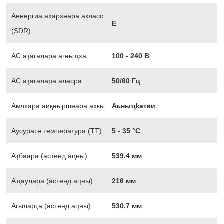
Аенергиа ахархәара акласс
Е
(SDR)
AC аҭагалара агәыҵха
100 - 240 В
AC аҭагалара аласра
50/60 Гц
Амчхара аиқәыршәара ахкы
Аҩныҵҟатәи
Аусуратә температура (ТТ)
5 - 35 °С
Аҭбаара (астенд ацны)
539.4 мм
Аҵаулара (астенд ацны)
216 мм
Агыларҭа (астенд ацны)
530.7 мм