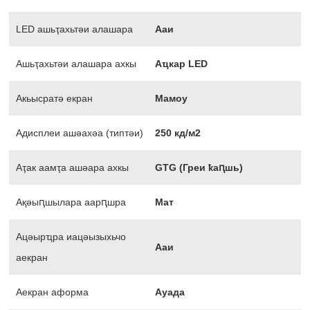
LED ашьҭахьтәи алашара
Ааи
Ашьҭахьтәи алашара ахкы
Аҵкар LED
Акьысратә екран
Мамоу
Адисплеи ашәахәа (типтәи)
250 кд/м2
Аҭак аамҭа ашәара ахкы
GTG (Греи ҟаԥшь)
Ақәыԥшылара аарԥшра
Мат
Ацәырҵра иацәызыхьчо
Ааи
аекран
Аекран аформа
Ауада