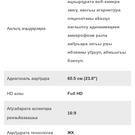
ацәырҵратә веб-камера
змоу, насгьы агарнитура
опционтәны иҟазҵо
иагәылоу адинамикқәеи
Аалыҵ аҷыдарақәа
амикрофони рыла
ааԥхьара зегьы рҿы
ибзианы уԥшуп, абжьыгьы
бзиоуп.
Адиагональ аарԥшра
60.5 см (23.8")
HD ахкы
Full HD
Аԥсабаратә аспектқәа
16:9
реизыҟазаашьа
Аарԥшратә технологиа
ЖК