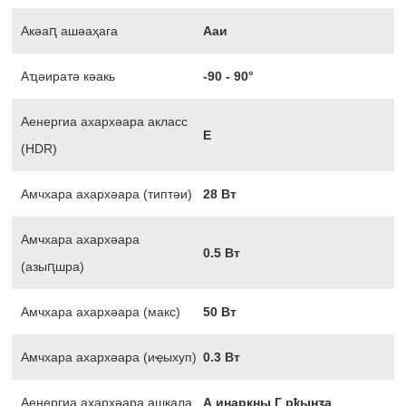
Акәаԥ ашәаҳага
Ааи
Аҵәиратә кәакь
-90 - 90°
Аенергиа ахархәара акласс
Е
(HDR)
Амчхара ахархәара (типтәи)
28 Вт
Амчхара ахархәара
0.5 Вт
(азыԥшра)
Амчхара ахархәара (макс)
50 Вт
Амчхара ахархәара (иҿыхуп)
0.3 Вт
Аенергиа ахархәара ашкала
А инаркны Г рҟынӡа