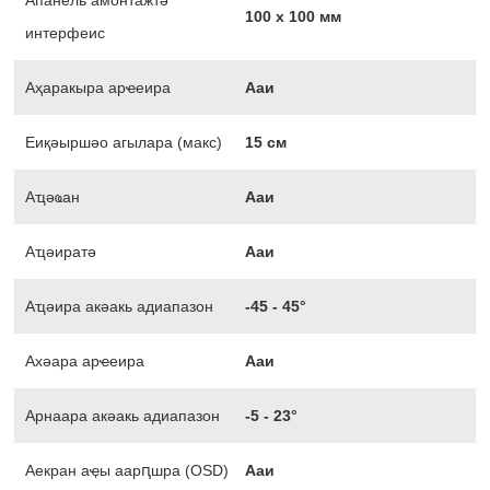
Апанель амонтажтә
100 х 100 мм
интерфеис
Аҳаракыра арҽеира
Ааи
Еиқәыршәо агылара (макс)
15 см
Аҵәҩан
Ааи
Аҵәиратә
Ааи
Аҵәира акәакь адиапазон
-45 - 45°
Ахәара арҽеира
Ааи
Арнаара акәакь адиапазон
-5 - 23°
Аекран аҿы аарԥшра (OSD)
Ааи