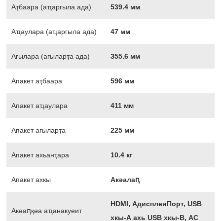
Аҭбаара (аҵаргыла ада)
539.4 мм
Аҵаулара (аҵаргыла ада)
47 мм
Агылара (агыларҭа ада)
355.6 мм
Апакет аҭбаара
596 мм
Апакет аҵаулара
411 мм
Апакет агыларҭа
225 мм
Апакет ахьанҭара
10.4 кг
Апакет ахкы
Акәалаԥ
HDMI, АдисплеиПорт, USB
Акәаԥқәа аҵанакуеит
хкы-А ахь USB хкы-В, AC