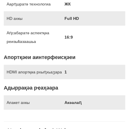
Аарԥшратә технологиа
ЖК
HD ахкы
Full HD
Аԥсабаратә аспектқәа
16:9
реизыҟазаашьа
Апортқәеи аинтерфеисқәеи
HDMI апортқәа рхыԥхьаӡара
1
Адыррақәа рҿаҳәара
Апакет ахкы
Акәалаԥ